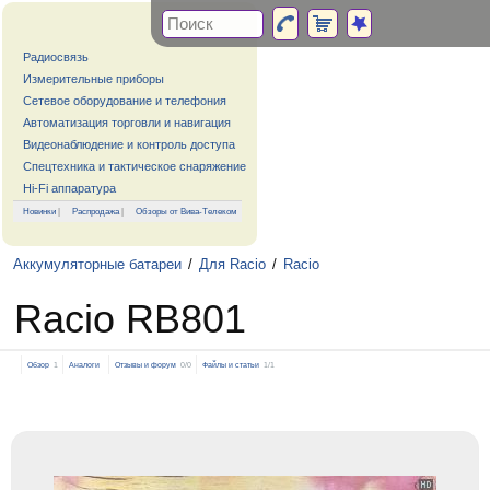
Радиосвязь
Измерительные приборы
Сетевое оборудование и телефония
Автоматизация торговли и навигация
Видеонаблюдение и контроль доступа
Спецтехника и тактическое снаряжение
Hi-Fi аппаратура
Новинки
|
Распродажа
|
Обзоры от Вива-Телеком
Аккумуляторные батареи
/
Для Racio
/
Racio
Racio RB801
Обзор
1
Аналоги
Отзывы и форум
0/0
Файлы и статьи
1/1