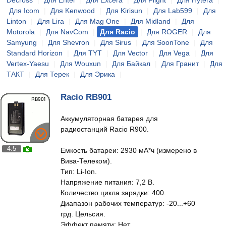
Decross
|
Для Entel
|
Для Excera
|
Для Flight
|
Для Hytera
|
Для Icom
|
Для Kenwood
|
Для Kirisun
|
Для Lab599
|
Для
Linton
|
Для Lira
|
Для Mag One
|
Для Midland
|
Для
Motorola
|
Для NavCom
|
Для Racio
|
Для ROGER
|
Для
Samyung
|
Для Shevron
|
Для Sirus
|
Для SoonTone
|
Для
Standard Horizon
|
Для TYT
|
Для Vector
|
Для Vega
|
Для
Vertex-Yaesu
|
Для Wouxun
|
Для Байкал
|
Для Гранит
|
Для
ТАКТ
|
Для Терек
|
Для Эрика
|
Racio RB901
Аккумуляторная батарея для
радиостанций Racio R900.
4.5
Емкость батареи: 2930 мА*ч (измерено в
Вива-Телеком).
Тип: Li-Ion.
Напряжение питания: 7,2 В.
Количество цикла зарядки: 400.
Диапазон рабочих температур: -20...+60
грд. Цельсия.
Эффект памяти: Нет.