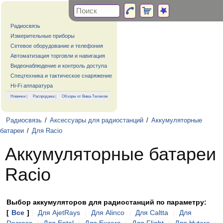
Радиосвязь
Измерительные приборы
Сетевое оборудование и телефония
Автоматизация торговли и навигация
Видеонаблюдение и контроль доступа
Спецтехника и тактическое снаряжение
Hi-Fi аппаратура
Новинки
|
Распродажа
|
Обзоры от Вива-Телеком
Радиосвязь
/
Аксессуары для радиостанций
/
Аккумуляторные
батареи
/
Для Racio
Аккумуляторные батареи
Racio
Выбор аккумуляторов для радиостанций по параметру:
[
Все
]
|
Для AjetRays
|
Для Alinco
|
Для Caltta
|
Для