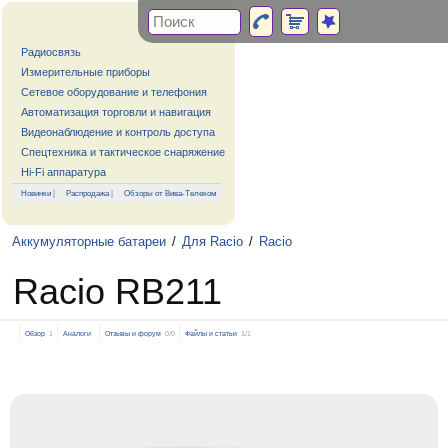
Радиосвязь
Измерительные приборы
Сетевое оборудование и телефония
Автоматизация торговли и навигация
Видеонаблюдение и контроль доступа
Спецтехника и тактическое снаряжение
Hi-Fi аппаратура
Новинки
|
Распродажа
|
Обзоры от Вива-Телеком
Аккумуляторные батареи
/
Для Racio
/
Racio
Racio RB211
Обзор
1
Аналоги
Отзывы и форум
0/0
Файлы и статьи
1/1