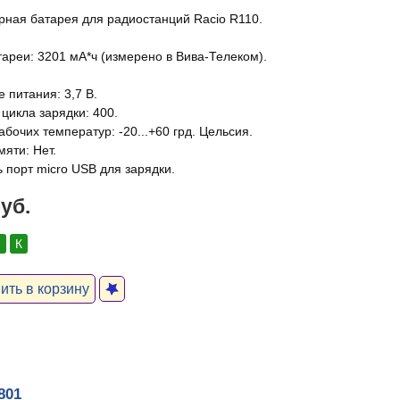
рная батарея для радиостанций Racio R110.
тареи: 3201 мА*ч (измерено в Вива-Телеком).
 питания: 3,7 В.
цикла зарядки: 400.
бочих температур: -20...+60 грд. Цельсия.
яти: Нет.
 порт micro USB для зарядки.
руб.
:
К
ть в корзину
801