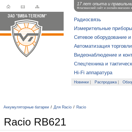
17 лет опыта и правильн
Флагманский сайт и онлайн-магазин 
Радиосвязь
Измерительные прибор
Сетевое оборудование и
Автоматизация торговли
Видеонаблюдение и конт
Спецтехника и тактичес
Hi-Fi аппаратура
Новинки
|
Распродажа
|
Обзо
Аккумуляторные батареи
/
Для Racio
/
Racio
Racio RB621