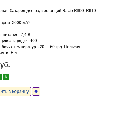
рная батарея для радиостанций Racio R800, R810.
тареи: 3000 мА*ч.
 питания: 7,4 В.
цикла зарядки: 400.
бочих температур: -20...+60 грд. Цельсия.
яти: Нет.
руб.
:
К
ть в корзину