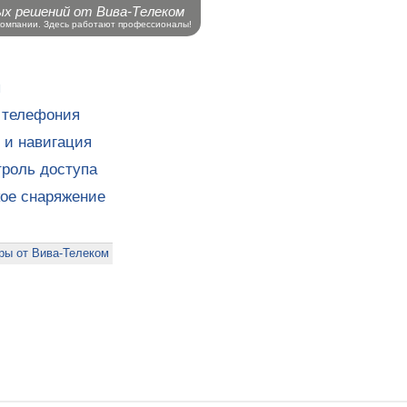
ых решений от Вива-Телеком
компании. Здесь работают профессионалы!
ы
 телефония
 и навигация
роль доступа
кое снаряжение
ры от Вива-Телеком