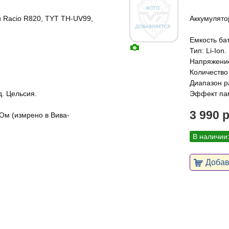
 Racio R820, TYT TH-UV99,
Аккумулято
Емкость ба
Тип: Li-Ion.
Напряжение
Количество 
Диапазон ра
д. Цельсия.
Эффект пам
3 990 
Ом (измрено в Вива-
В наличии
Добави