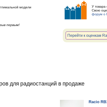
У товара
оптимальной модели
Свою оце
форум о 
зыв первым!
Перейти к оценкам R
ров для радиостанций в продаже
Racio RB