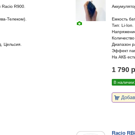
 Racio R900.
Аккумулято
ива-Телеком).
Емкость ба
Тип: Li-Ion.
Напряжение
Количество 
д. Цельсия.
Диапазон ра
Эффект пам
На АКБ есть
1 790 
В наличии
Добави
Racio RB