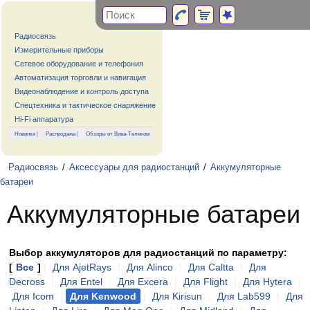
Радиосвязь
Измерительные приборы
Сетевое оборудование и телефония
Автоматизация торговли и навигация
Видеонаблюдение и контроль доступа
Спецтехника и тактическое снаряжение
Hi-Fi аппаратура
Новинки
|
Распродажа
|
Обзоры от Вива-Телеком
Радиосвязь
/
Аксессуары для радиостанций
/
Аккумуляторные
батареи
Аккумуляторные батареи
Выбор аккумуляторов для радиостанций по параметру:
[
Все
]
|
Для AjetRays
|
Для Alinco
|
Для Caltta
|
Для
Decross
|
Для Entel
|
Для Excera
|
Для Flight
|
Для Hytera
|
Для Icom
|
Для Kenwood
|
Для Kirisun
|
Для Lab599
|
Для