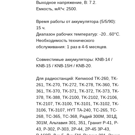
Выходное напряжение, В: 7.2.
Емкость, мА*ч: 2500.
Время работы от аккумулятора (5/5/90):
15 ч.
Диапазон рабочих температур: -20...60°С.
Необходимость технического
обслуживания: 1 раз в 4-6 месяцев.
Совместимые аккумуляторы: KNB-14 /
KNB-15 / KNB-15H / KNB-20.
Для радиостанций: Kenwood TK-260, TK-
261, TK-270, TK-272, TK-278, TK-360, TK-
361, TK-370, TK-371, TK-372, TK-373, TK-
378, TK-388, TK-2100, TK-2102, TK-2106,
TK-2107, TK-3100, TK-3101, TK-3102, TK-
3106, TK-3107, HYT TA-240, TC-265, TC-
268, TC-365, TC-368, Радий 300М, 301Д,
301М, Альтавия 301, 351, Гранит P-41, P-
43, P-302, P-303, 2P-44, 2P-45 3P-43,