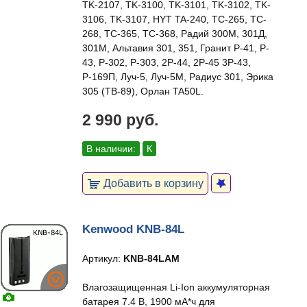
TK-2107, TK-3100, TK-3101, TK-3102, TK-
3106, TK-3107, HYT TA-240, TC-265, TC-
268, TC-365, TC-368, Радий 300М, 301Д,
301М, Альтавия 301, 351, Гранит P-41, P-
43, P-302, P-303, 2P-44, 2P-45 3P-43,
Р-169П, Луч-5, Луч-5М, Радиус 301, Эрика
305 (ТВ-89), Орлан TA50L.
2 990 руб.
В наличии:
К
Добавить в корзину
Kenwood KNB-84L
Артикул:
KNB-84LAM
Влагозащищенная Li-Ion аккумуляторная
батарея 7.4 В, 1900 мА*ч для