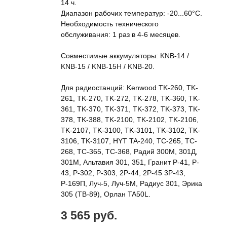
14 ч.
Диапазон рабочих температур: -20...60°С.
Необходимость технического
обслуживания: 1 раз в 4-6 месяцев.
Совместимые аккумуляторы: KNB-14 /
KNB-15 / KNB-15H / KNB-20.
Для радиостанций: Kenwood TK-260, TK-
261, TK-270, TK-272, TK-278, TK-360, TK-
361, TK-370, TK-371, TK-372, TK-373, TK-
378, TK-388, TK-2100, TK-2102, TK-2106,
TK-2107, TK-3100, TK-3101, TK-3102, TK-
3106, TK-3107, HYT TA-240, TC-265, TC-
268, TC-365, TC-368, Радий 300М, 301Д,
301М, Альтавия 301, 351, Гранит P-41, P-
43, P-302, P-303, 2P-44, 2P-45 3P-43,
Р-169П, Луч-5, Луч-5М, Радиус 301, Эрика
305 (ТВ-89), Орлан TA50L.
3 565 руб.