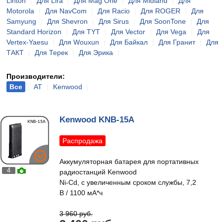
Linton
|
Для Lira
|
Для Mag One
|
Для Midland
|
Для
Motorola
|
Для NavCom
|
Для Racio
|
Для ROGER
|
Для
Samyung
|
Для Shevron
|
Для Sirus
|
Для SoonTone
|
Для
Standard Horizon
|
Для TYT
|
Для Vector
|
Для Vega
|
Для
Vertex-Yaesu
|
Для Wouxun
|
Для Байкал
|
Для Гранит
|
Для
ТАКТ
|
Для Терек
|
Для Эрика
|
Производители:
Все
|
AT
|
Kenwood
|
Kenwood KNB-15A
Распродажа
Аккумуляторная батарея для портативных
4
радиостанций Kenwood
Ni-Cd, с увеличенным сроком службы, 7,2
В / 1100 мА*ч
3 960 руб.