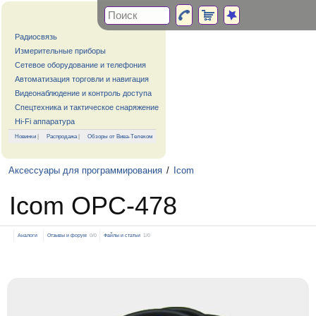
Радиосвязь
Измерительные приборы
Сетевое оборудование и телефония
Автоматизация торговли и навигация
Видеонаблюдение и контроль доступа
Спецтехника и тактическое снаряжение
Hi-Fi аппаратура
Новинки
|
Распродажа
|
Обзоры от Вива-Телеком
Аксессуары для программирования
/
Icom
Icom OPC-478
Аналоги
Отзывы и форум
0/0
Файлы и статьи
1/0