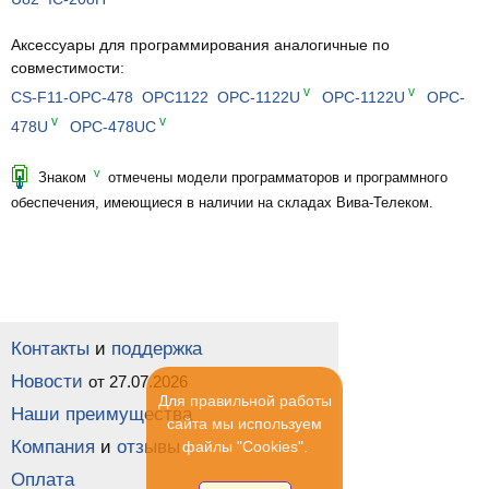
Аксессуары для программирования аналогичные по
совместимости:
v
v
CS-F11-OPC-478
OPC1122
OPC-1122U
OPC-1122U
OPC-
v
v
478U
OPC-478UC
v
Знаком
отмечены модели программаторов и программного
обеспечения, имеющиеся в наличии на складах Вива-Телеком.
Контакты
и
поддержка
Новости
от 27.07.2026
Для правильной работы
Наши преимущества
сайта мы используем
Компания
и
отзывы
файлы "Cookies".
Оплата