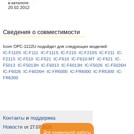
в каталоге:
20.02.2012
Сведения о совместимости
Icom OPC-1122U подойдет для следующих моделей:
IC-F110S
IC-F111
IC-F111S
IC-F210
IC-F210S
IC-F211
IC-
F211S
IC-F510
IC-F521
IC-F610
IC-F610-MT
IC-F621
IC-
F5013
IC-F5013H
IC-F6013
IC-F6013H
IC-F5026
IC-F5026H
IC-F6026
IC-F6026H
IC-FR5000
IC-FR6000
IC-FR5300
IC-
FR6300
Контакты
и
поддержка
Новости
от 27.07.2026
Для правильной работы