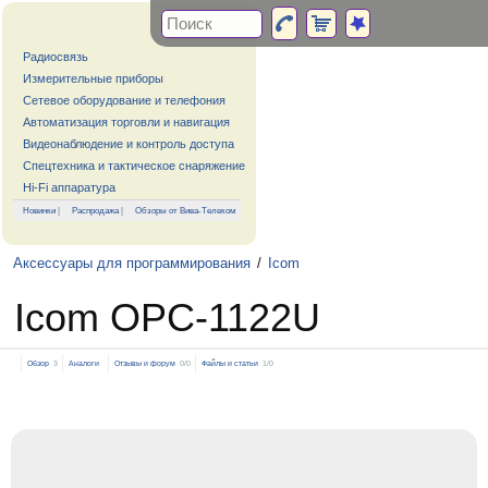
Радиосвязь
Измерительные приборы
Сетевое оборудование и телефония
Автоматизация торговли и навигация
Видеонаблюдение и контроль доступа
Спецтехника и тактическое снаряжение
Hi-Fi аппаратура
Новинки
|
Распродажа
|
Обзоры от Вива-Телеком
Аксессуары для программирования
/
Icom
Icom OPC-1122U
Обзор
3
Аналоги
Отзывы и форум
0/0
Файлы и статьи
1/0