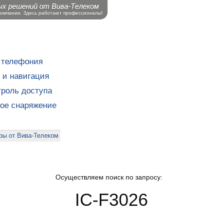
ых решений от Вива-Телеком
компании. Здесь работают профессионалы!
ы
 телефония
 и навигация
роль доступа
кое снаряжение
ры от Вива-Телеком
Осуществляем поиск по запросу:
IC-F3026