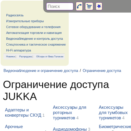
Радиосвязь
Измерительные приборы
Сетевое оборудование и телефония
Автоматизация торговли и навигация
Видеонаблюдение и контроль доступа
Спецтехника и тактическое снаряжение
Hi-Fi аппаратура
Новинки
|
Распродажа
|
Обзоры от Вива-Телеком
Видеонаблюдение и ограничение доступа
/
Ограничение доступа
Ограничение доступа
JUKKA
Аксессуары для
Аксессуары
Адаптеры и
роторных
для тумбовых
конвертеры СКУД
1
турникетов
турникетов
4
4
Арочные
Биометрически
Аудиодомофоны
3