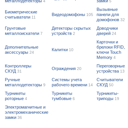
металлодетекторы
замки
4
5
Вызывные
Биометрические
Видеодомофоны
панели для
105
считыватели
11
домофонов
32
Грунтовые
Детекторы скрытых
Доводчики
металлоискатели
устройств
дверей
7
2
24
Карточки и
Дополнительные
брелоки RFID,
Калитки
10
аксессуары
ключи Touch
24
Memory
4
Контроллеры
Переговорные
Ограждения
20
СКУД
устройства
31
13
Ручные
Системы учета
Считыватели
металлодетекторы
рабочего времени
СКУД
9
14
50
Турникеты
Турникеты
Турникеты-
роторные
тумбовые
триподы
4
6
19
Электромагнитные и
электромеханические
замки
36