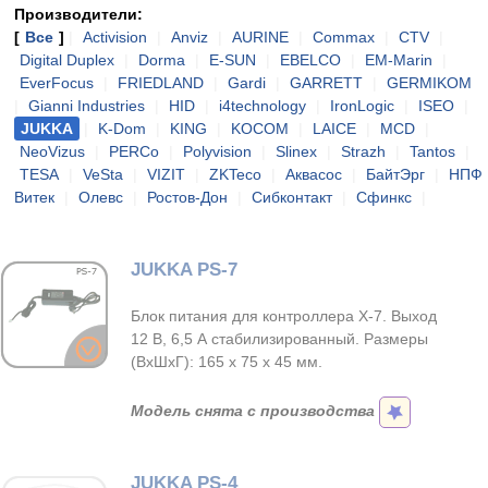
Производители:
[
Все
]
|
Activision
|
Anviz
|
AURINE
|
Commax
|
CTV
|
Digital Duplex
|
Dorma
|
E-SUN
|
EBELCO
|
EM-Marin
|
EverFocus
|
FRIEDLAND
|
Gardi
|
GARRETT
|
GERMIKOM
|
Gianni Industries
|
HID
|
i4technology
|
IronLogic
|
ISEO
|
JUKKA
|
K-Dom
|
KING
|
KOCOM
|
LAICE
|
MCD
|
NeoVizus
|
PERCo
|
Polyvision
|
Slinex
|
Strazh
|
Tantos
|
TESA
|
VeSta
|
VIZIT
|
ZKTeco
|
Аквасос
|
БайтЭрг
|
НПФ
Витек
|
Олевс
|
Ростов-Дон
|
Сибконтакт
|
Сфинкс
|
JUKKA PS-7
Блок питания для контроллера X-7. Выход
12 В, 6,5 А стабилизированный. Размеры
(ВхШхГ): 165 х 75 х 45 мм.
Модель снята с производства
JUKKA PS-4