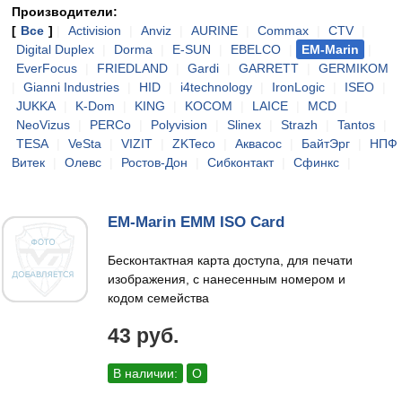
Производители:
[
Все
]
|
Activision
|
Anviz
|
AURINE
|
Commax
|
CTV
|
Digital Duplex
|
Dorma
|
E-SUN
|
EBELCO
|
EM-Marin
|
EverFocus
|
FRIEDLAND
|
Gardi
|
GARRETT
|
GERMIKOM
|
Gianni Industries
|
HID
|
i4technology
|
IronLogic
|
ISEO
|
JUKKA
|
K-Dom
|
KING
|
KOCOM
|
LAICE
|
MCD
|
NeoVizus
|
PERCo
|
Polyvision
|
Slinex
|
Strazh
|
Tantos
|
TESA
|
VeSta
|
VIZIT
|
ZKTeco
|
Аквасос
|
БайтЭрг
|
НПФ
Витек
|
Олевс
|
Ростов-Дон
|
Сибконтакт
|
Сфинкс
|
EM-Marin EMM ISO Card
Бесконтактная карта доступа, для печати
изображения, с нанесенным номером и
кодом семейства
43 руб.
В наличии:
О