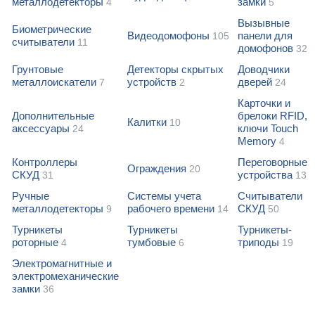
металлодетекторы
замки
4
5
Вызывные
Биометрические
Видеодомофоны
панели для
105
считыватели
11
домофонов
32
Грунтовые
Детекторы скрытых
Доводчики
металлоискатели
устройств
дверей
7
2
24
Карточки и
Дополнительные
брелоки RFID,
Калитки
10
аксессуары
ключи Touch
24
Memory
4
Контроллеры
Переговорные
Ограждения
20
СКУД
устройства
31
13
Ручные
Системы учета
Считыватели
металлодетекторы
рабочего времени
СКУД
9
14
50
Турникеты
Турникеты
Турникеты-
роторные
тумбовые
триподы
4
6
19
Электромагнитные и
электромеханические
замки
36