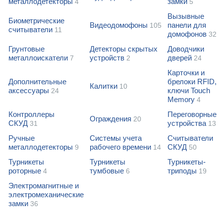
металлодетекторы
замки
4
5
Вызывные
Биометрические
Видеодомофоны
панели для
105
считыватели
11
домофонов
32
Грунтовые
Детекторы скрытых
Доводчики
металлоискатели
устройств
дверей
7
2
24
Карточки и
Дополнительные
брелоки RFID,
Калитки
10
аксессуары
ключи Touch
24
Memory
4
Контроллеры
Переговорные
Ограждения
20
СКУД
устройства
31
13
Ручные
Системы учета
Считыватели
металлодетекторы
рабочего времени
СКУД
9
14
50
Турникеты
Турникеты
Турникеты-
роторные
тумбовые
триподы
4
6
19
Электромагнитные и
электромеханические
замки
36