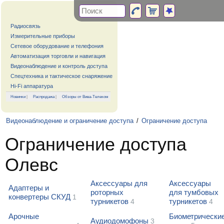
Радиосвязь
Измерительные приборы
Сетевое оборудование и телефония
Автоматизация торговли и навигация
Видеонаблюдение и контроль доступа
Спецтехника и тактическое снаряжение
Hi-Fi аппаратура
Новинки
|
Распродажа
|
Обзоры от Вива-Телеком
Видеонаблюдение и ограничение доступа
/
Ограничение доступа
Ограничение доступа
Олевс
Аксессуары для
Аксессуары
Адаптеры и
роторных
для тумбовых
конвертеры СКУД
1
турникетов
турникетов
4
4
Арочные
Биометрически
Аудиодомофоны
3