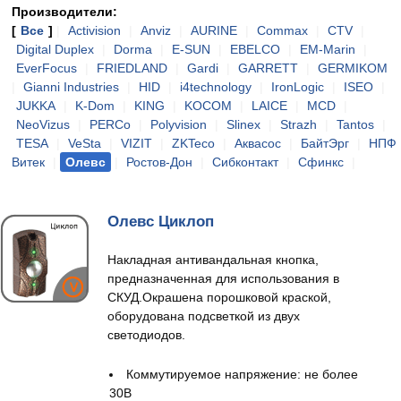
Производители:
[
Все
]
|
Activision
|
Anviz
|
AURINE
|
Commax
|
CTV
|
Digital Duplex
|
Dorma
|
E-SUN
|
EBELCO
|
EM-Marin
|
EverFocus
|
FRIEDLAND
|
Gardi
|
GARRETT
|
GERMIKOM
|
Gianni Industries
|
HID
|
i4technology
|
IronLogic
|
ISEO
|
JUKKA
|
K-Dom
|
KING
|
KOCOM
|
LAICE
|
MCD
|
NeoVizus
|
PERCo
|
Polyvision
|
Slinex
|
Strazh
|
Tantos
|
TESA
|
VeSta
|
VIZIT
|
ZKTeco
|
Аквасос
|
БайтЭрг
|
НПФ
Витек
|
Олевс
|
Ростов-Дон
|
Сибконтакт
|
Сфинкс
|
Олевс Циклоп
Накладная антивандальная кнопка,
предназначенная для использования в
СКУД.Окрашена порошковой краской,
оборудована подсветкой из двух
светодиодов.
Коммутируемое напряжение: не более
30В