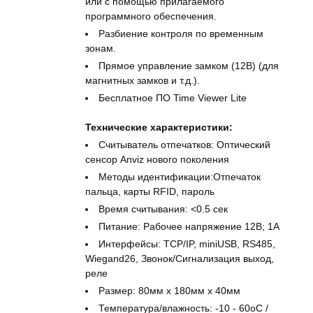
или с помощью прилагаемого
программного обеспечения.
Разбиение контроля по временным
зонам.
Прямое управление замком (12В) (для
магнитных замков и т.д.).
Бесплатное ПО Time Viewer Lite
Технические характеристики:
Считыватель отпечатков: Оптический
сенсор Anviz нового поколения
Методы идентификации:Отпечаток
пальца, карты RFID, пароль
Время считывания: <0.5 сек
Питание: Рабочее напряжение 12В; 1A
Интерфейсы: TCP/IP, miniUSB, RS485,
Wiegand26, Звонок/Сигнализация выход,
реле
Размер: 80мм x 180мм x 40мм
Температура/влажность: -10 - 60оС /