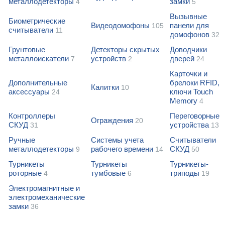
металлодетекторы
замки
4
5
Вызывные
Биометрические
Видеодомофоны
панели для
105
считыватели
11
домофонов
32
Грунтовые
Детекторы скрытых
Доводчики
металлоискатели
устройств
дверей
7
2
24
Карточки и
Дополнительные
брелоки RFID,
Калитки
10
аксессуары
ключи Touch
24
Memory
4
Контроллеры
Переговорные
Ограждения
20
СКУД
устройства
31
13
Ручные
Системы учета
Считыватели
металлодетекторы
рабочего времени
СКУД
9
14
50
Турникеты
Турникеты
Турникеты-
роторные
тумбовые
триподы
4
6
19
Электромагнитные и
электромеханические
замки
36