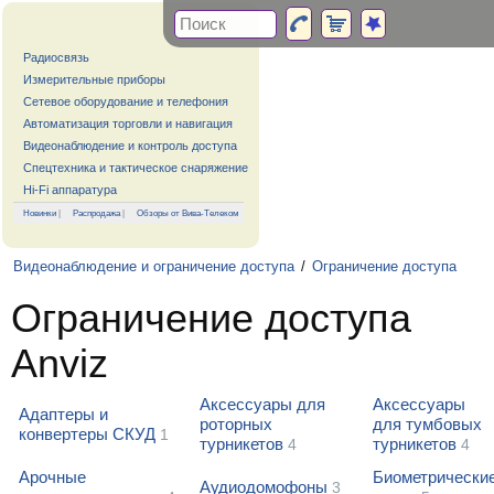
Радиосвязь
Измерительные приборы
Сетевое оборудование и телефония
Автоматизация торговли и навигация
Видеонаблюдение и контроль доступа
Спецтехника и тактическое снаряжение
Hi-Fi аппаратура
Новинки
|
Распродажа
|
Обзоры от Вива-Телеком
Видеонаблюдение и ограничение доступа
/
Ограничение доступа
Ограничение доступа
Anviz
Аксессуары для
Аксессуары
Адаптеры и
роторных
для тумбовых
конвертеры СКУД
1
турникетов
турникетов
4
4
Арочные
Биометрически
Аудиодомофоны
3