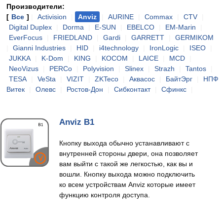
Производители:
[
Все
]
|
Activision
|
Anviz
|
AURINE
|
Commax
|
CTV
|
Digital Duplex
|
Dorma
|
E-SUN
|
EBELCO
|
EM-Marin
|
EverFocus
|
FRIEDLAND
|
Gardi
|
GARRETT
|
GERMIKOM
|
Gianni Industries
|
HID
|
i4technology
|
IronLogic
|
ISEO
|
JUKKA
|
K-Dom
|
KING
|
KOCOM
|
LAICE
|
MCD
|
NeoVizus
|
PERCo
|
Polyvision
|
Slinex
|
Strazh
|
Tantos
|
TESA
|
VeSta
|
VIZIT
|
ZKTeco
|
Аквасос
|
БайтЭрг
|
НПФ
Витек
|
Олевс
|
Ростов-Дон
|
Сибконтакт
|
Сфинкс
|
Anviz B1
Кнопку выхода обычно устанавливают с
внутренней стороны двери, она позволяет
вам выйти с такой же легкостью, как вы и
вошли. Кнопку выхода можно подключить
ко всем устройствам Anviz которые имеет
функцию контроля доступа.