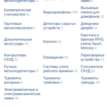
металлодетекторы
замки
4
5
Вызывные
Биометрические
Видеодомофоны
панели для
105
считыватели
11
домофонов
32
Грунтовые
Детекторы скрытых
Доводчики
металлоискатели
устройств
дверей
7
2
24
Карточки и
Дополнительные
брелоки RFID,
Калитки
10
аксессуары
ключи Touch
24
Memory
4
Контроллеры
Переговорные
Ограждения
20
СКУД
устройства
31
13
Ручные
Системы учета
Считыватели
металлодетекторы
рабочего времени
СКУД
9
14
50
Турникеты
Турникеты
Турникеты-
роторные
тумбовые
триподы
4
6
19
Электромагнитные и
электромеханические
замки
36