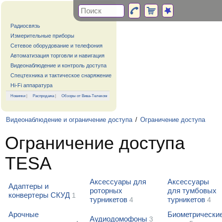
Радиосвязь
Измерительные приборы
Сетевое оборудование и телефония
Автоматизация торговли и навигация
Видеонаблюдение и контроль доступа
Спецтехника и тактическое снаряжение
Hi-Fi аппаратура
Новинки
|
Распродажа
|
Обзоры от Вива-Телеком
Видеонаблюдение и ограничение доступа
/
Ограничение доступа
Ограничение доступа
TESA
Аксессуары для
Аксессуары
Адаптеры и
роторных
для тумбовых
конвертеры СКУД
1
турникетов
турникетов
4
4
Арочные
Биометрически
Аудиодомофоны
3