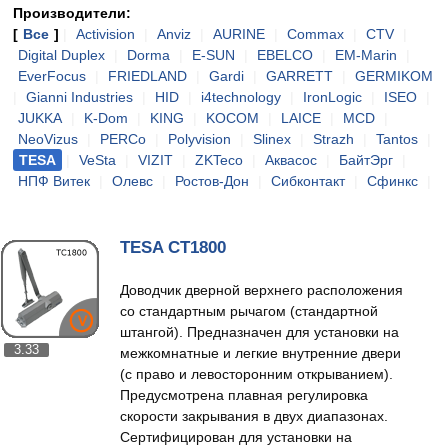
Производители:
[
Все
]
|
Activision
|
Anviz
|
AURINE
|
Commax
|
CTV
|
Digital Duplex
|
Dorma
|
E-SUN
|
EBELCO
|
EM-Marin
|
EverFocus
|
FRIEDLAND
|
Gardi
|
GARRETT
|
GERMIKOM
|
Gianni Industries
|
HID
|
i4technology
|
IronLogic
|
ISEO
|
JUKKA
|
K-Dom
|
KING
|
KOCOM
|
LAICE
|
MCD
|
NeoVizus
|
PERCo
|
Polyvision
|
Slinex
|
Strazh
|
Tantos
|
TESA
|
VeSta
|
VIZIT
|
ZKTeco
|
Аквасос
|
БайтЭрг
|
НПФ Витек
|
Олевс
|
Ростов-Дон
|
Сибконтакт
|
Сфинкс
|
TESA CT1800
Доводчик дверной верхнего расположения
со стандартным рычагом (стандартной
штангой). Предназначен для установки на
3.33
межкомнатные и легкие внутренние двери
(с право и левосторонним открыванием).
Предусмотрена плавная регулировка
скорости закрывания в двух диапазонах.
Сертифицирован для установки на