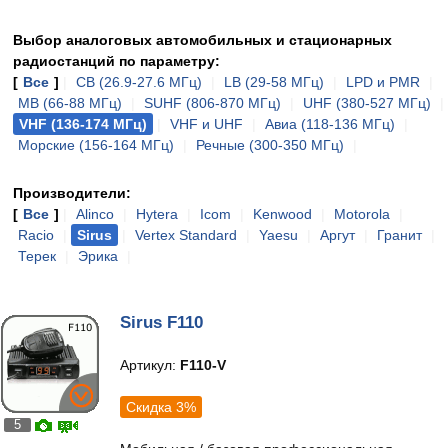
Выбор аналоговых автомобильных и стационарных
радиостанций по параметру:
[
Все
]
|
CB (26.9-27.6 МГц)
|
LB (29-58 МГц)
|
LPD и PMR
|
MB (66-88 МГц)
|
SUHF (806-870 МГц)
|
UHF (380-527 МГц)
|
VHF (136-174 МГц)
|
VHF и UHF
|
Авиа (118-136 МГц)
|
Морские (156-164 МГц)
|
Речные (300-350 МГц)
|
Производители:
[
Все
]
|
Alinco
|
Hytera
|
Icom
|
Kenwood
|
Motorola
|
Racio
|
Sirus
|
Vertex Standard
|
Yaesu
|
Аргут
|
Гранит
|
Терек
|
Эрика
|
Sirus F110
Артикул:
F110-V
Скидка 3%
5