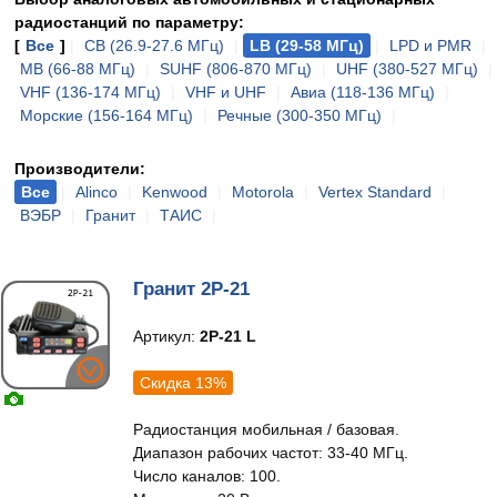
радиостанций по параметру:
[
Все
]
|
CB (26.9-27.6 МГц)
|
LB (29-58 МГц)
|
LPD и PMR
|
MB (66-88 МГц)
|
SUHF (806-870 МГц)
|
UHF (380-527 МГц)
|
VHF (136-174 МГц)
|
VHF и UHF
|
Авиа (118-136 МГц)
|
Морские (156-164 МГц)
|
Речные (300-350 МГц)
|
Производители:
Все
|
Alinco
|
Kenwood
|
Motorola
|
Vertex Standard
|
ВЭБР
|
Гранит
|
ТАИС
|
Гранит 2Р-21
Артикул:
2Р-21 L
Скидка 13%
Радиостанция мобильная / базовая.
Диапазон рабочих частот: 33-40 МГц.
Число каналов: 100.