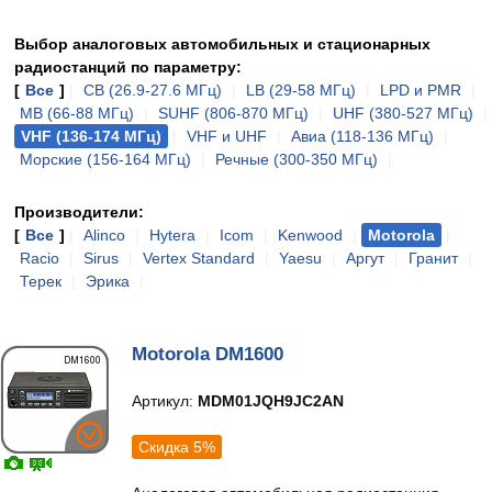
Выбор аналоговых автомобильных и стационарных
радиостанций по параметру:
[
Все
]
|
CB (26.9-27.6 МГц)
|
LB (29-58 МГц)
|
LPD и PMR
|
MB (66-88 МГц)
|
SUHF (806-870 МГц)
|
UHF (380-527 МГц)
|
VHF (136-174 МГц)
|
VHF и UHF
|
Авиа (118-136 МГц)
|
Морские (156-164 МГц)
|
Речные (300-350 МГц)
|
Производители:
[
Все
]
|
Alinco
|
Hytera
|
Icom
|
Kenwood
|
Motorola
|
Racio
|
Sirus
|
Vertex Standard
|
Yaesu
|
Аргут
|
Гранит
|
Терек
|
Эрика
|
Motorola DM1600
Артикул:
MDM01JQH9JC2AN
Скидка 5%