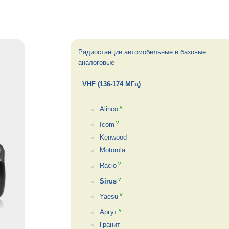
Радиостанции автомобильные и базовые
аналоговые
VHF (136-174 МГц)
v
Alinco
v
Icom
Kenwood
Motorola
v
Racio
v
Sirus
v
Yaesu
v
Аргут
Гранит