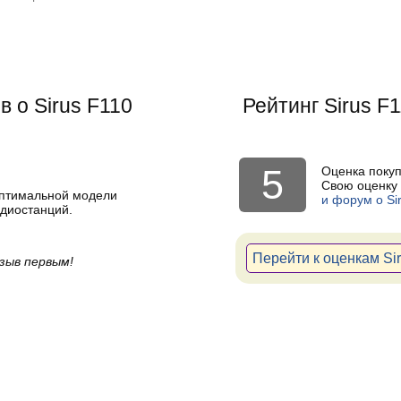
 о Sirus F110
Рейтинг
Sirus F
5
Оценка поку
Свою оценку 
оптимальной модели
и форум о Si
диостанций.
Перейти к оценкам Si
зыв первым!