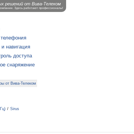
ых решений от Вива-Телеком
компании. Здесь работают профессионалы!
ы
 телефония
 и навигация
роль доступа
кое снаряжение
ры от Вива-Телеком
Гц)
/
Sirus