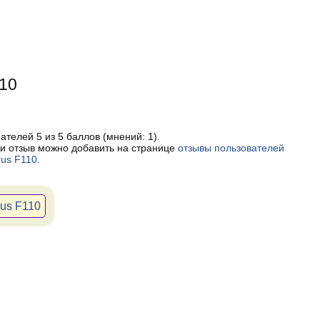
110
пателей
5
из 5 баллов (мнений:
1
).
и отзыв можно добавить на странице
отзывы пользователей
rus F110
.
rus F110