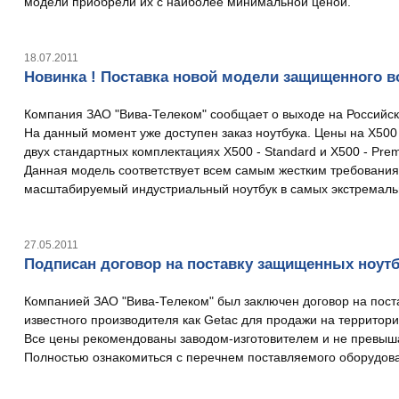
модели приобрели их с наиболее минимальной ценой.
18.07.2011
Новинка ! Поставка новой модели защищенного во
Компания ЗАО "Вива-Телеком" сообщает о выходе на Российск
На данный момент уже доступен заказ ноутбука. Цены на X500 
двух стандартных комплектациях X500 - Standard и X500 - Prem
Данная модель соответствует всем самым жестким требования
масштабируемый индустриальный ноутбук в самых экстремальн
27.05.2011
Подписан договор на поставку защищенных ноут
Компанией ЗАО "Вива-Телеком" был заключен договор на пос
известного производителя как Getac для продажи на территор
Все цены рекомендованы заводом-изготовителем и не превыша
Полностью ознакомиться с перечнем поставляемого оборудов