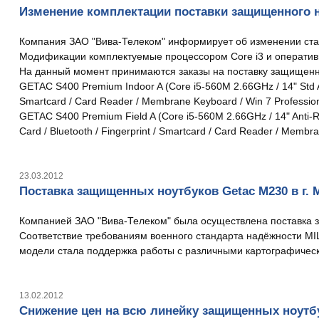
Изменение комплектации поставки защищенного н
Компания ЗАО "Вива-Телеком" информирует об изменении ста
Модификации комплектуемые процессором Core i3 и оперативн
На данный момент принимаются заказы на поставку защищенны
GETAC S400 Premium Indoor A (Core i5-560M 2.66GHz / 14" Std Ant
Smartcard / Card Reader / Membrane Keyboard / Win 7 Professional*
GETAC S400 Premium Field A (Core i5-560M 2.66GHz / 14" Anti-Ref
Card / Bluetooth / Fingerprint / Smartcard / Card Reader / Membran
23.03.2012
Поставка защищенных ноутбуков Getac M230 в г.
Компанией ЗАО "Вива-Телеком" была осуществлена поставка з
Соответствие требованиям военного стандарта надёжности MI
модели стала поддержка работы с различными картографичес
13.02.2012
Снижение цен на всю линейку защищенных ноутб