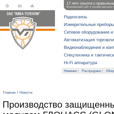
17 лет опыта и правильн
Флагманский сайт и онлайн-магазин 
Радиосвязь
Измерительные прибор
Сетевое оборудование и
Автоматизация торговли
Видеонаблюдение и конт
Спецтехника и тактичес
Hi-Fi аппаратура
Новинки
|
Распродажа
|
Обзо
Главная
/
Новости
Производство защищенных