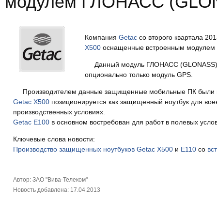
модулем ГЛОНАСС (GLO
Компания
Getac
со второго квартала 2
X500
оснащенные встроенным модулем г
Данный модуль ГЛОНАСС (GLONASS) шт
опционально только модуль GPS.
Производителем данные защищенные мобильные ПК были вы
Getac X500
позиционируется как защищенный ноутбук для военн
производственных условиях.
Getac E100
в основном востребован для работ в полевых усл
Ключевые слова новости:
Производство
защищенных
ноутбуков
Getac
X500
и
E110
со
вс
Автор: ЗАО "Вива-Телеком"
Новость добавлена: 17.04.2013