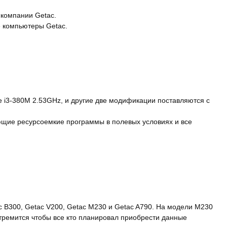
компании Getac.
 компьютеры Getac.
e i3-380M 2.53GHz, и другие две модификации поставляются с
ющие ресурсоемкие программы в полевых условиях и все
 B300, Getac V200, Getac M230 и Getac A790. На модели M230
стремится чтобы все кто планировал приобрести данные