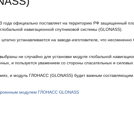
NASS)
013 года официально поставляет на территорию РФ защищенный п
лобальной навигационной спутниковой системы (GLONASS).
атно устанавливается на заводе-изготовителе, что несомненно б
браны не случайно для установки модуля глобальной навигацио
ых, и пользуется уважением со стороны спасательных и силовых с
овиях, и модуль ГЛОНАСС (GLONASS) будет важным составляющим
троенным
модулем
ГЛОНАСС
GLONASS