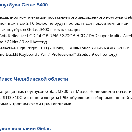
оутбука Getac S400
ндартной комплектации поставляемого защищенного ноутбука Get
ой памятью 2 Гб более не будут поставляться нашей компанией.
х ноутбуков Getac S400 в комплектации:
i-Reflective LCD / 4 GB RAM / 320GB HDD / DVD super Multi / Wireles
 32bits / 9 cell battery)
lective High Bright LCD (700nits) + Multi-Touch / 4GB RAM / 320GB H
e Backlit Keyboard / Win7 Professional* 32bits / 9 cell battery)
 Миасс Челябинской области
ащищенных ноутбуков Getac M230 в г. Миасс Челябинской области
L-STD-810G и степени защиты IP65 обусловил выбор именно этой
кими и графическими приложениями.
уков компании Getac