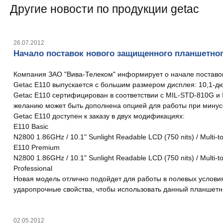
Другие новости по продукции getac
26.07.2012
Начало поставок нового защищенного планшетног
Компания ЗАО "Вива-Телеком" информирует о начале поставо
Getac E110 выпускается с большим размером дисплея: 10,1-д
Getac E110 сертифицирован в соответствии с MIL-STD-810G и I
желанию может быть дополнена опцией для работы при минусо
Getac E110 доступен к заказу в двух модификациях:
E110 Basic
N2800 1.86GHz / 10.1" Sunlight Readable LCD (750 nits) / Multi-
E110 Premium
N2800 1.86GHz / 10.1" Sunlight Readable LCD (750 nits) / Multi-
Professional
Новая модель отлично подойдет для работы в полевых условия
ударопрочные свойства, чтобы использовать данный планшетни
02.05.2012