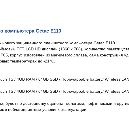
о компьютера Getac E110
к нового защищенного планшетного компьютера Getac E110.
юймовый TFT LCD HD дисплей (1366 x 768), количество памяти ус
P65, корпус изготовлен из магниевого сплава, сама конструкция уд
вых температурах до -21°C.
touch TS / 4GB RAM / 64GB SSD / Hot-swappable battery/ Wireless LAN 
touch TS / 4GB RAM / 64GB SSD / Hot-swappable battery/ Wireless LAN
х, будет по достоинству оценена геологами, нефтяниками и други
к в неблагоприятных условиях эксплуатации.