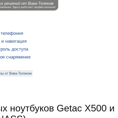
ых решений от Вива-Телеком
компании. Здесь работают профессионалы!
ы
 телефония
 и навигация
роль доступа
кое снаряжение
ры от Вива-Телеком
 ноутбуков Getac X500 и