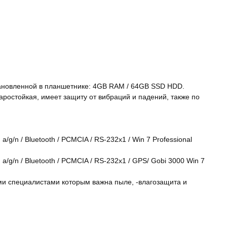
тановленной в планшетнике: 4GB RAM / 64GB SSD HDD.
аростойкая, имеет защиту от вибраций и падений, также по
a/g/n / Bluetooth / PCMCIA / RS-232x1 / Win 7 Professional
 a/g/n / Bluetooth / PCMCIA / RS-232x1 / GPS/ Gobi 3000 Win 7
ми специалистами которым важна пыле, -влагозащита и