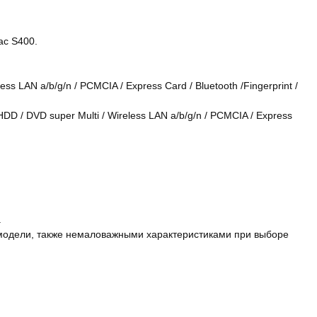
ac S400.
s LAN a/b/g/n / PCMCIA / Express Card / Bluetooth /Fingerprint /
DD / DVD super Multi / Wireless LAN a/b/g/n / PCMCIA / Express
.
 модели, также немаловажными характеристиками при выборе