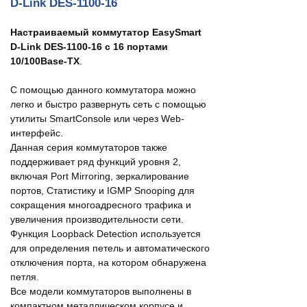
D-Link DES-1100-16
Настраиваемый коммутатор EasySmart
D-Link DES-1100-16 с 16 портами
10/100Base-TX
.
С помощью данного коммутатора можно
легко и быстро развернуть сеть с помощью
утилиты SmartConsole или через Web-
интерфейс.
Данная серия коммутаторов также
поддерживает ряд функций уровня 2,
включая Port Mirroring, зеркалирование
портов, Статистику и IGMP Snooping для
сокращения многоадресного трафика и
увеличения производительности сети.
Функция Loopback Detection используется
для определения петель и автоматического
отключения порта, на котором обнаружена
петля.
Все модели коммутаторов выполнены в
компактном металлическом корпусе и