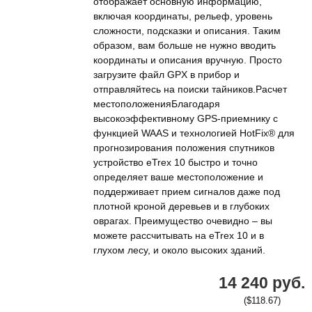
отображает основную информацию,
включая координаты, рельеф, уровень
сложности, подсказки и описания. Таким
образом, вам больше не нужно вводить
координаты и описания вручную. Просто
загрузите файл GPX в прибор и
отправляйтесь на поиски тайников.Расчет
местоположенияБлагодаря
высокоэффективному GPS-приемнику с
функцией WAAS и технологией HotFix® для
прогнозирования положения спутников
устройство eTrex 10 быстро и точно
определяет ваше местоположение и
поддерживает прием сигналов даже под
плотной кроной деревьев и в глубоких
оврагах. Преимущество очевидно – вы
можете рассчитывать на eTrex 10 и в
глухом лесу, и около высоких зданий.
14 240 руб.
($118.67)