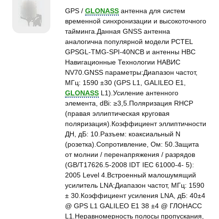
GPS /
GLONASS
антенна для систем
временной синхронизации и высокоточного
тайминга.Данная GNSS антенна
аналогична популярной модели PCTEL
GPSGL-TMG-SPI-40NCB и антенны НВС
Навигационные Технологии НАВИС
NV70.GNSS параметры:Диапазон частот,
МГц: 1590 ±30 (GPS L1, GALILEO E1,
GLONASS
L1).Усиление антенного
элемента, dBi: ≥3,5.Поляризация RHCP
(правая эллиптическая круговая
поляризация).Коэффициент эллиптичности
ДН, дБ: 10.Разъем: коаксиальный N
(розетка).Сопротивление, Ом: 50.Защита
от молнии / перенапряжения / разрядов
(GB/T17626.5-2008 IDT IEC 61000-4- 5):
2005 Level 4.Встроенный малошумящий
усилитель LNA:Диапазон частот, МГц: 1590
± 30.Коэффициент усиления LNA, дБ: 40±4
@ GPS L1 GALILEO E1 38 ±4 @ ГЛОНАСС
L1.Неравномерность полосы пропускания,