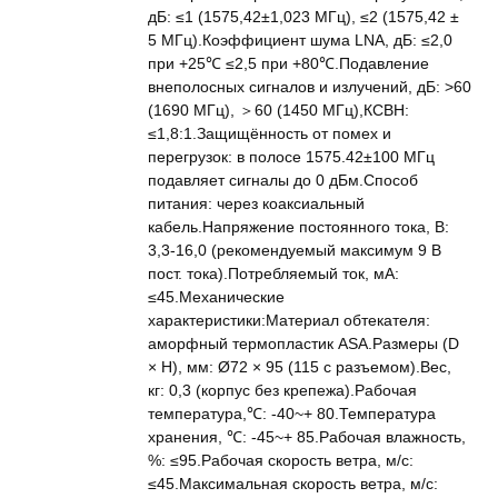
дБ: ≤1 (1575,42±1,023 МГц), ≤2 (1575,42 ±
5 МГц).Коэффициент шума LNA, дБ: ≤2,0
при +25℃ ≤2,5 при +80℃.Подавление
внеполосных сигналов и излучений, дБ: >60
(1690 МГц), ＞60 (1450 МГц),КСВН:
≤1,8:1.Защищённость от помех и
перегрузок: в полосе 1575.42±100 МГц
подавляет сигналы до 0 дБм.Способ
питания: через коаксиальный
кабель.Напряжение постоянного тока, В:
3,3-16,0 (рекомендуемый максимум 9 В
пост. тока).Потребляемый ток, мА:
≤45.Механические
характеристики:Материал обтекателя:
аморфный термопластик ASA.Размеры (D
× H), мм: Ø72 × 95 (115 с разъемом).Вес,
кг: 0,3 (корпус без крепежа).Рабочая
температура,℃: -40~+ 80.Температура
хранения, ℃: -45~+ 85.Рабочая влажность,
%: ≤95.Рабочая скорость ветра, м/с:
≤45.Максимальная скорость ветра, м/с: