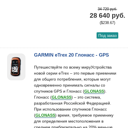
34 720 руб.
28 640 руб.
($238.67)
Под заказ
GARMIN eTrex 20 Глонасс - GPS
Путешествуйте по всему мируУстройства
новой серии eTrex – это первые приемники
для общего потребления, которые могут
одновременно принимать сигналы со
спутников GPS и Глонасс (
GLONASS
).
Глонасс (
GLONASS
) – это система,
разработанная Российской Федерацией.
При использовании спутников Глонасс
(
GLONASS
) время, требуемое приемнику
для определения местоположения в
среднем приблизительно на 20% меньше,