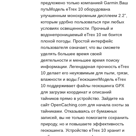
предложено только компанией Garmin.Ваш
путьМодель eTrex 10 оборудована
улучшенным монохромным дисплеем 2.2”,
которым удобно пользоваться при любых
условиях освещенности. Прочный и
водонепроницаемый eTrex 10 не боится
плохой погоды. Простой интерфейс
пользователя означает, что вы сможете
уделять большее время своей
деятельности и меньшее время поиску
информации. Легендарная прочность eTrex
10 делает его неуязвимым для пыли, грязи,
влажности и воды.ГеокэшингМодель eTrex
10 поддерживает файлы геокэшинга GPX
для загрузки координат и описаний
тайников прямо в устройство. Зайдите на
сайт OpenCaching.com для начала охоты за
тайниками. Отказываясь от бумажных
записей, вы не только помогаете сохранить
природу, но и повышаете эффективность
геокэшинга. Устройство eTrex 10 хранит и