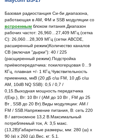
Maycom BS-27
Базовая радиостанция Си-би диапазона,
работающая в АМ, ФМ и SSB модуляции со
встроенным
блоком питания.Диапазон
рабочих частот: 26,960…27,409 МГц (сетка
C): 26,060…28,309 МГц (сетки ABCDE,
расширенный режим)Количество каналов
СВ (включая "дырки"): 40 / 225
(расщиренный режим).Подстройка
приёмопередатчика: покилогерцовая 0…9
КГц, плавная +/- 1 КГц.Чувствительность
приемника, мкВ (20 дБ с/ш FM, 10 дБ с/ш
AM, 10dB NQ SSB): 0,5 / 0,7 /
0,15.Выходная мощность передатчика
/(Exp.), Вт: 10 Вт / (AM до 10 Вт , FM до 25
Вт , SSB до 20 Вт).Виды модуляции: AM /
FM / SSB.Напряжение питания, В: сеть 220
В / автономное 13,2 В.Максимальный
потребляемый ток, А: 3,5 макс.
(13,2В)Габаритные размеры, мм: 280 (ш) х
90 (в) х 260 (д).Вес, кг: 5,1.