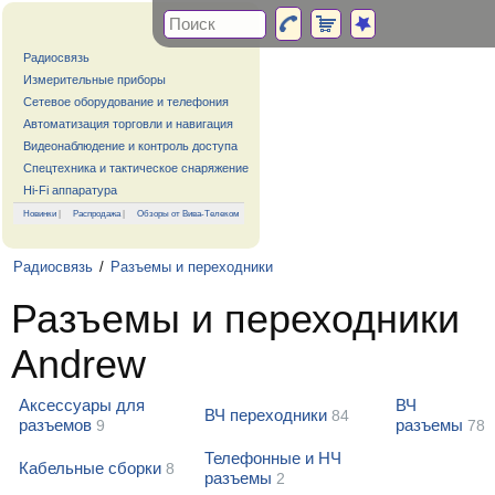
Радиосвязь
Измерительные приборы
Сетевое оборудование и телефония
Автоматизация торговли и навигация
Видеонаблюдение и контроль доступа
Спецтехника и тактическое снаряжение
Hi-Fi аппаратура
Новинки
|
Распродажа
|
Обзоры от Вива-Телеком
Радиосвязь
/
Разъемы и переходники
Разъемы и переходники
Andrew
Аксессуары для
ВЧ
ВЧ переходники
84
разъемов
разъемы
9
78
Телефонные и НЧ
Кабельные сборки
8
разъемы
2