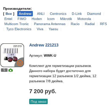
Производители:
[
Все
]
|
Andrew
|
ANLI
|
Centronics
|
D-Link
|
Diamond
|
Entel
|
FIMO
|
Hoden
|
Icom
|
Mikrotik
|
Motorola
|
Multicom Tronic
|
Panorama Antennas
|
Racio
|
Radial
|
RFS
|
Tyco Electronics
|
Viva
|
Yaesu
|
Andrew 221213
Артикул:
WWK-U
Комплект для герметизации разъемов.
5
Данного набора будет достаточно для
герметизации 12 разъемов 1/2 дюйма, 12
разъемов 7/8 дюйма.
7 200 руб.
Под заказ