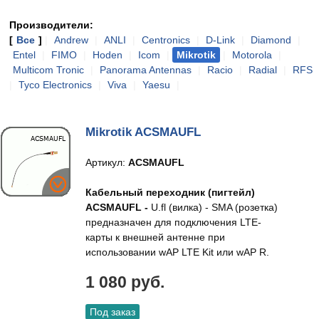
Производители:
[
Все
]
|
Andrew
|
ANLI
|
Centronics
|
D-Link
|
Diamond
|
Entel
|
FIMO
|
Hoden
|
Icom
|
Mikrotik
|
Motorola
|
Multicom Tronic
|
Panorama Antennas
|
Racio
|
Radial
|
RFS
|
Tyco Electronics
|
Viva
|
Yaesu
|
Mikrotik ACSMAUFL
Артикул:
ACSMAUFL
Кабельный переходник (пигтейл)
ACSMAUFL -
U.fl (вилка) - SMA (розетка)
предназначен для подключения LTE-
карты к внешней антенне при
использовании wAP LTE Kit или wAP R.
1 080 руб.
Под заказ