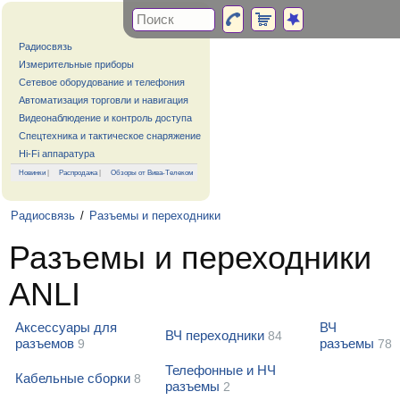
Радиосвязь
Измерительные приборы
Сетевое оборудование и телефония
Автоматизация торговли и навигация
Видеонаблюдение и контроль доступа
Спецтехника и тактическое снаряжение
Hi-Fi аппаратура
Новинки
|
Распродажа
|
Обзоры от Вива-Телеком
Радиосвязь
/
Разъемы и переходники
Разъемы и переходники
ANLI
Аксессуары для
ВЧ
ВЧ переходники
84
разъемов
разъемы
9
78
Телефонные и НЧ
Кабельные сборки
8
разъемы
2