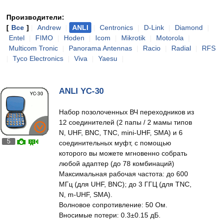
Производители:
[
Все
]
|
Andrew
|
ANLI
|
Centronics
|
D-Link
|
Diamond
|
Entel
|
FIMO
|
Hoden
|
Icom
|
Mikrotik
|
Motorola
|
Multicom Tronic
|
Panorama Antennas
|
Racio
|
Radial
|
RFS
|
Tyco Electronics
|
Viva
|
Yaesu
|
ANLI YC-30
Набор позолоченных ВЧ переходников из
12 соединителей (2 папы / 2 мамы типов
N, UHF, BNC, TNC, mini-UHF, SMA) и 6
5
соединительных муфт, с помощью
которого вы можете мгновенно собрать
любой адаптер (до 78 комбинаций)
Максимальная рабочая частота: до 600
МГц (для UHF, BNC); до 3 ГГЦ (для TNC,
N, m-UHF, SMA).
Волновое сопротивление: 50 Ом.
Вносимые потери: 0.3±0.15 дБ.