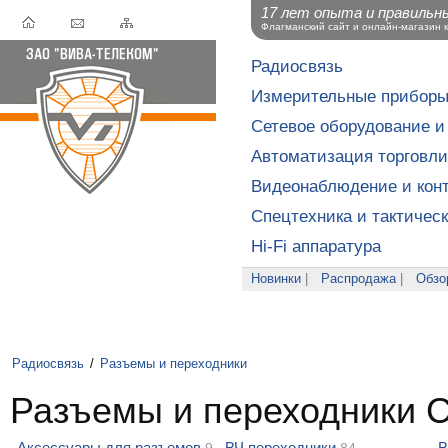
17 лет опыта и правильн
Флагманский сайт и онлайн-магазин 
Радиосвязь
Измерительные прибор
Сетевое оборудование и
Автоматизация торговли
Видеонаблюдение и конт
Спецтехника и тактичес
Hi-Fi аппаратура
Новинки
|
Распродажа
|
Обзо
Радиосвязь
/
Разъемы и переходники
Разъемы и переходники C
Аксессуары для разъемов
ВЧ переходники
В