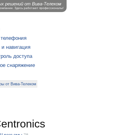
ых решений от Вива-Телеком
компании. Здесь работают профессионалы!
ы
 телефония
 и навигация
роль доступа
кое снаряжение
ры от Вива-Телеком
entronics
Ч разъемы