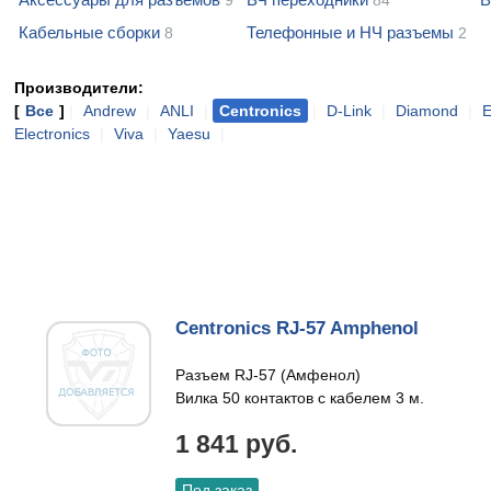
9
84
Кабельные сборки
Телефонные и НЧ разъемы
8
2
Производители:
[
Все
]
|
Andrew
|
ANLI
|
Centronics
|
D-Link
|
Diamond
|
E
Electronics
|
Viva
|
Yaesu
|
Centronics RJ-57 Amphenol
Разъем RJ-57 (Амфенол)
Вилка 50 контактов с кабелем 3 м.
1 841 руб.
Под заказ