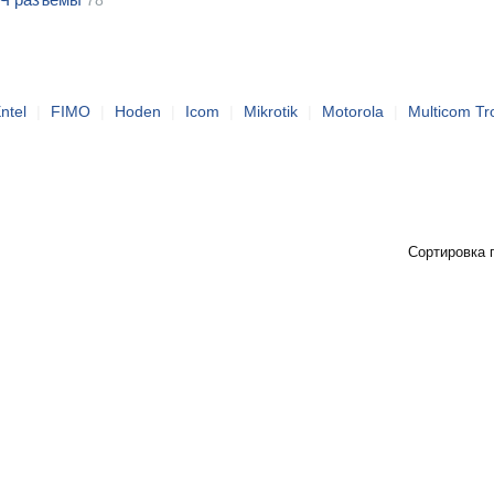
78
ntel
|
FIMO
|
Hoden
|
Icom
|
Mikrotik
|
Motorola
|
Multicom Tr
Сортировка 