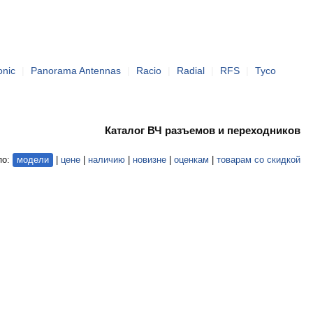
onic
|
Panorama Antennas
|
Racio
|
Radial
|
RFS
|
Tyco
Каталог ВЧ разъемов и переходников
по:
модели
|
цене
|
наличию
|
новизне
|
оценкам
|
товарам со скидкой