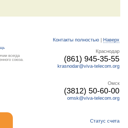
Контакты полностью
|
Наверх
ощь
Краснодар
ичии всегда
(861) 945-35-55
енного союза.
krasnodar@viva-telecom.org
Омск
(3812) 50-60-00
omsk@viva-telecom.org
Статус счета