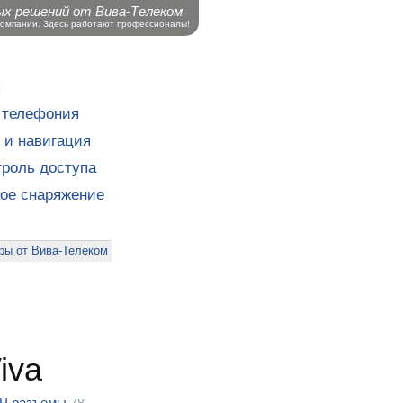
ых решений от Вива-Телеком
компании. Здесь работают профессионалы!
ы
 телефония
 и навигация
роль доступа
кое снаряжение
ры от Вива-Телеком
iva
Ч разъемы