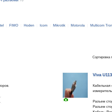
78
tel
|
FIMO
|
Hoden
|
Icom
|
Mikrotik
|
Motorola
|
Multicom Tron
Сортировка 
Viva U11
боров.
Кабельная 
измеритель
.
.
Разъем сто
Разъем сто
Кабель: Ra