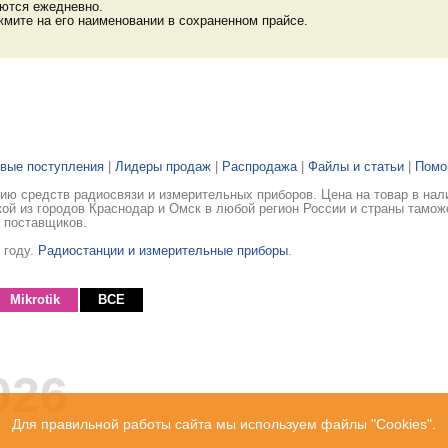
яются ежедневно.
мите на его наименовании в сохраненном прайсе.
вые поступления
|
Лидеры продаж
|
Распродажа
|
Файлы и статьи
|
Пом
ю средств радиосвязи и измерительных приборов. Цена на товар в нал
ой из городов Краснодар и Омск в любой регион России и страны тамож
 поставщиков.
 году.
Радиостанции и измерительные приборы
.
Mikrotik
ВСЕ
026
Для правильной работы сайта мы используем файлы "Cookies".