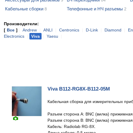
9
84
Кабельные сборки
Телефонные и НЧ разъемы
8
2
Производители:
[
Все
]
|
Andrew
|
ANLI
|
Centronics
|
D-Link
|
Diamond
|
En
Electronics
|
Viva
|
Yaesu
|
Viva B112-RG8X-B112-05M
Кабельная сборка для измерительных при
Разъем сторона A: BNC (вилка) прижимная
Разъем сторона B: BNC (вилка) прижимная
Кабель: Radiolab RG-8X.
Длина кабеля: 0,5 метра.