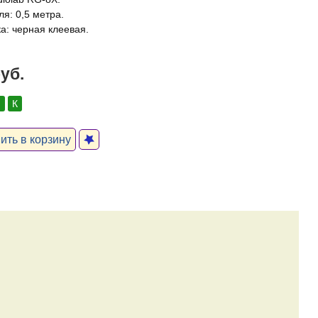
я: 0,5 метра.
а: черная клеевая.
руб.
:
К
ть в корзину