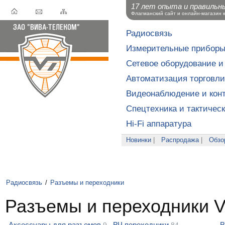
17 лет опыта и правильн
Флагманский сайт и онлайн-магазин 
Радиосвязь
Измерительные прибор
Сетевое оборудование и
Автоматизация торговли
Видеонаблюдение и конт
Спецтехника и тактичес
Hi-Fi аппаратура
Новинки
|
Распродажа
|
Обзо
Радиосвязь
/
Разъемы и переходники
Разъемы и переходники V
Аксессуары для разъемов
ВЧ переходники
В