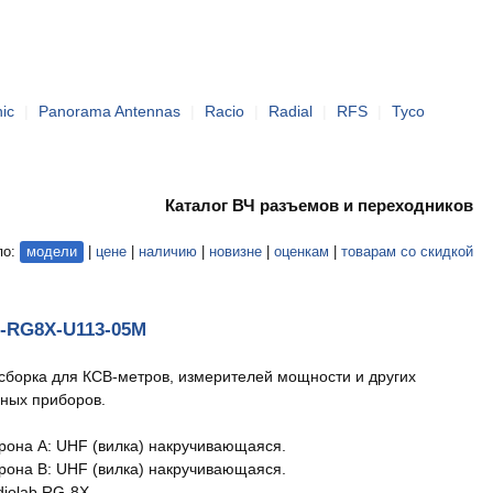
ic
|
Panorama Antennas
|
Racio
|
Radial
|
RFS
|
Tyco
Каталог ВЧ разъемов и переходников
по:
модели
|
цене
|
наличию
|
новизне
|
оценкам
|
товарам со скидкой
3-RG8X-U113-05M
сборка для КСВ-метров, измерителей мощности и других
ных приборов.
рона A: UHF (вилка) накручивающаяся.
рона B: UHF (вилка) накручивающаяся.
diolab RG-8X.