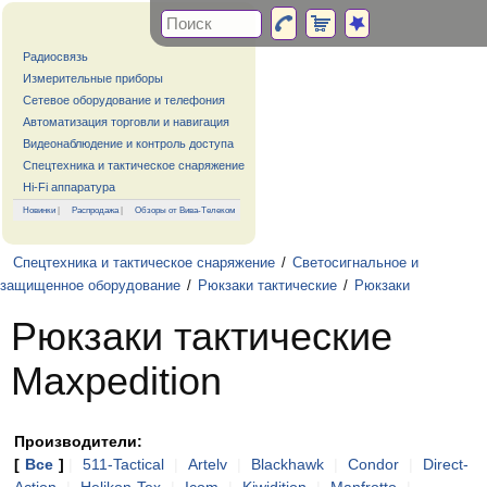
Радиосвязь
Измерительные приборы
Сетевое оборудование и телефония
Автоматизация торговли и навигация
Видеонаблюдение и контроль доступа
Спецтехника и тактическое снаряжение
Hi-Fi аппаратура
Новинки
|
Распродажа
|
Обзоры от Вива-Телеком
Спецтехника и тактическое снаряжение
/
Светосигнальное и
защищенное оборудование
/
Рюкзаки тактические
/
Рюкзаки
Рюкзаки тактические
Maxpedition
Производители:
[
Все
]
|
511-Tactical
|
Artelv
|
Blackhawk
|
Condor
|
Direct-