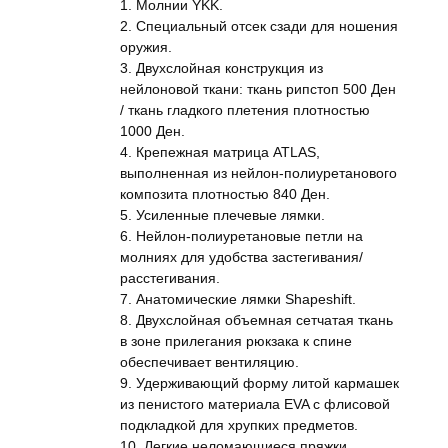
1. Молнии YKK.
2. Специальный отсек сзади для ношения
оружия.
3. Двухслойная конструкция из
нейлоновой ткани: ткань рипстоп 500 Ден
/ ткань гладкого плетения плотностью
1000 Ден.
4. Крепежная матрица ATLAS,
выполненная из нейлон-полиуретанового
композита плотностью 840 Ден.
5. Усиленные плечевые лямки.
6. Нейлон-полиуретановые петли на
молниях для удобства застегивания/
расстегивания.
7. Анатомические лямки Shapeshift.
8. Двухслойная объемная сетчатая ткань
в зоне прилегания рюкзака к спине
обеспечивает вентиляцию.
9. Удерживающий форму литой кармашек
из пенистого материала EVA с флисовой
подкладкой для хрупких предметов.
10. Легкие неломающиеся пряжки