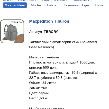
Action
|
Helikon-Tex
|
Icom
|
Kiwidition
|
Manfrotto
|
Maxpedition
|
Mil-Tec
|
Pelican
|
Tasmanian Tiger
|
Thule
|
Maxpedition Tiburon
Артикул:
TBRGRY
Тактический рюкзак серии AGR (Advanced
Gear Research).
Материал: нейлон.
Плотность материала: гладкий 1000 ден,
рипстоп 500 ден.
Габаритные размеры, см: 30,5 (ширина) x
22,7 (глубина) x 50,5 (высота).
Объем: 34 литра.
Замки: YKK.
Цвет: серый.
Вес: 1,68 кг.
Особенности рюкзака: