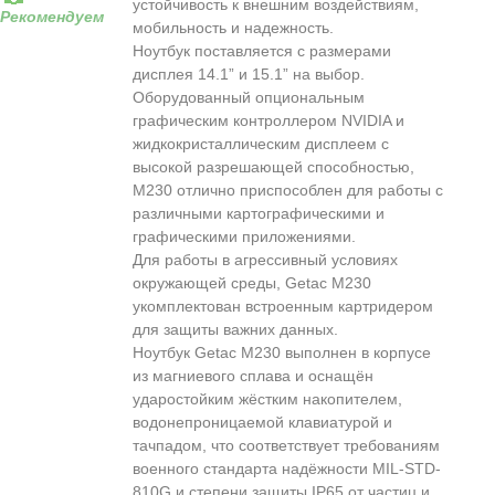
устойчивость к внешним воздействиям,
Рекомендуем
мобильность и надежность.
Ноутбук поставляется с размерами
дисплея 14.1” и 15.1” на выбор.
Оборудованный опциональным
графическим контроллером NVIDIA и
жидкокристаллическим дисплеем с
высокой разрешающей способностью,
M230 отлично приспособлен для работы с
различными картографическими и
графическими приложениями.
Для работы в агрессивный условиях
окружающей среды, Getac M230
укомплектован встроенным картридером
для защиты важних данных.
Ноутбук Getac M230 выполнен в корпусе
из магниевого сплава и оснащён
ударостойким жёстким накопителем,
водонепроницаемой клавиатурой и
тачпадом, что соответствует требованиям
военного стандарта надёжности MIL-STD-
810G и степени защиты IP65 от частиц и