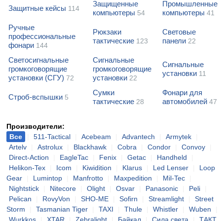
Защищенные
Промышленные
Защитные кейсы
114
компьютеры
компьютеры
54
41
Ручные
Рюкзаки
Световые
профессиональные
тактические
панели
123
22
фонари
144
Светосигнальные
Сигнальные
Сигнальные
громкоговорящие
громкоговорящие
установки
11
установки (СГУ)
установки
72
22
Сумки
Фонари для
Строб-вспышки
5
тактические
автомобилей
28
47
Производители:
Все
|
511-Tactical
|
Acebeam
|
Advantech
|
Armytek
|
Artelv
|
Astrolux
|
Blackhawk
|
Cobra
|
Condor
|
Convoy
|
Direct-Action
|
EagleTac
|
Fenix
|
Getac
|
Handheld
|
Helikon-Tex
|
Icom
|
Kiwidition
|
Klarus
|
Led Lenser
|
Loop
Gear
|
Lumintop
|
Manfrotto
|
Maxpedition
|
Mil-Tec
|
Nightstick
|
Nitecore
|
Olight
|
Osvar
|
Panasonic
|
Peli
|
Pelican
|
RovyVon
|
SHO-ME
|
Sofirn
|
Streamlight
|
Street
Storm
|
Tasmanian Tiger
|
TAXI
|
Thule
|
Whistler
|
Wuben
|
Wurkkos
|
XTAR
|
Zebralight
|
Байкал
|
Сила света
|
ТАКТ