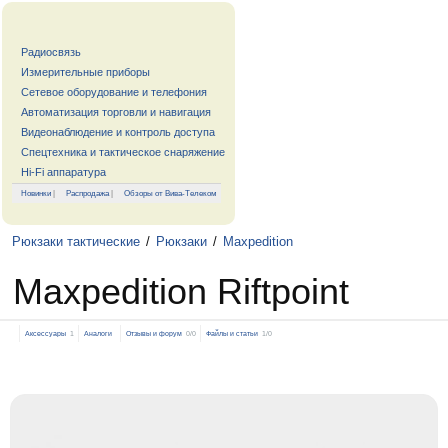
Радиосвязь
Измерительные приборы
Сетевое оборудование и телефония
Автоматизация торговли и навигация
Видеонаблюдение и контроль доступа
Спецтехника и тактическое снаряжение
Hi-Fi аппаратура
Новинки
|
Распродажа
|
Обзоры от Вива-Телеком
Рюкзаки тактические
/
Рюкзаки
/
Maxpedition
Maxpedition Riftpoint
Аксессуары
1
Аналоги
Отзывы и форум
0/0
Файлы и статьи
1/0