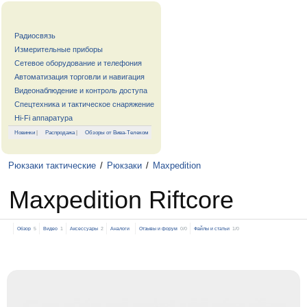
Радиосвязь
Измерительные приборы
Сетевое оборудование и телефония
Автоматизация торговли и навигация
Видеонаблюдение и контроль доступа
Спецтехника и тактическое снаряжение
Hi-Fi аппаратура
Новинки
|
Распродажа
|
Обзоры от Вива-Телеком
Рюкзаки тактические
/
Рюкзаки
/
Maxpedition
Maxpedition Riftcore
Обзор
5
Видео
1
Аксессуары
2
Аналоги
Отзывы и форум
0/0
Файлы и статьи
1/0