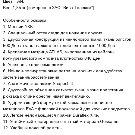
Цвет: TAN.
Вес: 1,85 кг (измерено в ЗАО "Вива-Телеком").
Особенности рюкзака:
1. Молнии YKK.
2. Специальный отсек сзади для ношения оружия.
3. Двухслойная конструкция из нейлоновой ткани: ткань рипстоп
500 Ден / ткань гладкого плетения плотностью 1000 Ден.
4. Крепежная матрица ATLAS, выполненная из нейлон-
полиуретанового композита плотностью 840 Ден.
5. Усиленные плечевые лямки.
6. Нейлон-полиуретановые петли на молниях для удобства
застегивания/расстегивания.
7. Анатомические лямки Shapeshift.
8. Двухслойная объемная сетчатая ткань в зоне прилегания
рюкзака к спине обеспечивает вентиляцию.
9. Удерживающий форму литой кармашек из пенистого
материала EVA с флисовой подкладкой для хрупких предметов.
10. Легкие неломающиеся пряжки Duraflex Xlite.
11. Устойчивый к истиранию сетчатый материал Gossamer.
12. Удобный поясной ремень.