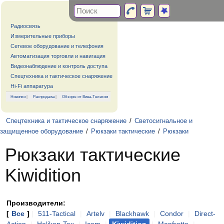
Радиосвязь
Измерительные приборы
Сетевое оборудование и телефония
Автоматизация торговли и навигация
Видеонаблюдение и контроль доступа
Спецтехника и тактическое снаряжение
Hi-Fi аппаратура
Новинки
|
Распродажа
|
Обзоры от Вива-Телеком
Спецтехника и тактическое снаряжение
/
Светосигнальное и
защищенное оборудование
/
Рюкзаки тактические
/
Рюкзаки
Рюкзаки тактические
Kiwidition
Производители:
[
Все
]
|
511-Tactical
|
Artelv
|
Blackhawk
|
Condor
|
Direct-