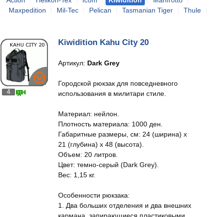
Action
|
Helikon-Tex
|
Icom
|
Kiwidition
|
Manfrotto
|
Maxpedition
|
Mil-Tec
|
Pelican
|
Tasmanian Tiger
|
Thule
|
Kiwidition Kahu City 20
Артикул:
Dark Grey
Городской рюкзак для повседневного
4
использования в милитари стиле.
Материал: нейлон.
Плотность материала: 1000 ден.
Габаритные размеры, см: 24 (ширина) x
21 (глубина) x 48 (высота).
Объем: 20 литров.
Цвет: темно-серый (Dark Grey).
Вес: 1,15 кг.
Особенности рюкзака:
1. Два больших отделения и два внешних
кармана, запирающиеся пластиковыми