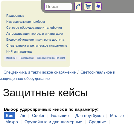
Радиосвязь
Измерительные приборы
Сетевое оборудование и телефония
Автоматизация торговли и навигация
Видеонаблюдение и контроль доступа
Спецтехника и тактическое снаряжение
Hi-Fi аппаратура
Новинки
|
Распродажа
|
Обзоры от Вива-Телеком
Спецтехника и тактическое снаряжение
/
Светосигнальное и
защищенное оборудование
Защитные кейсы
Выбор ударопрочных кейсов по параметру:
Все
|
Air
|
Cooler
|
Большие
|
Для ноутбуков
|
Малые
|
Микро
|
Оружейные и длинномерные
|
Средние
|