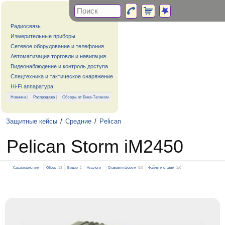
Радиосвязь
Измерительные приборы
Сетевое оборудование и телефония
Автоматизация торговли и навигация
Видеонаблюдение и контроль доступа
Спецтехника и тактическое снаряжение
Hi-Fi аппаратура
Новинки
|
Распродажа
|
Обзоры от Вива-Телеком
Защитные кейсы
/
Средние
/
Pelican
Pelican Storm iM2450
Характеристики
Обзор
13
Видео
1
Аналоги
Отзывы и форум
0/0
Файлы и статьи
1/0