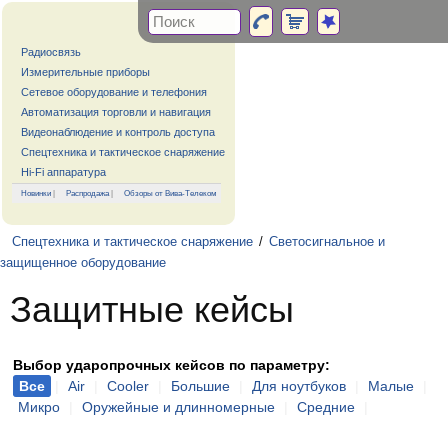
Радиосвязь
Измерительные приборы
Сетевое оборудование и телефония
Автоматизация торговли и навигация
Видеонаблюдение и контроль доступа
Спецтехника и тактическое снаряжение
Hi-Fi аппаратура
Новинки
|
Распродажа
|
Обзоры от Вива-Телеком
Спецтехника и тактическое снаряжение
/
Светосигнальное и
защищенное оборудование
Защитные кейсы
Выбор ударопрочных кейсов по параметру:
Все
|
Air
|
Cooler
|
Большие
|
Для ноутбуков
|
Малые
|
Микро
|
Оружейные и длинномерные
|
Средние
|