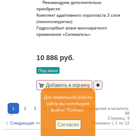
Рекомендуем дополнительно
приобрести:
Комплект адаптивного поропласта 3 слоя
(пенополиуритан)
Гидросорбент влаги многократного
применения «Силикагель»
10 886 руб.
Под заказ
Добавить в корзину
Для правильной работы
сайта мы используем
1
2
3
4
5
[
Всего моделей в каталоге:
файлы "Cookies".
... ]
98
Страниц: 9
|
Следующая >>
Показано с 1 по 12
Согласен