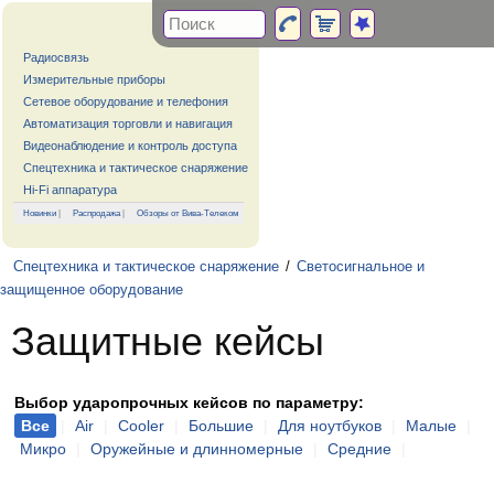
Радиосвязь
Измерительные приборы
Сетевое оборудование и телефония
Автоматизация торговли и навигация
Видеонаблюдение и контроль доступа
Спецтехника и тактическое снаряжение
Hi-Fi аппаратура
Новинки
|
Распродажа
|
Обзоры от Вива-Телеком
Спецтехника и тактическое снаряжение
/
Светосигнальное и
защищенное оборудование
Защитные кейсы
Выбор ударопрочных кейсов по параметру:
Все
|
Air
|
Cooler
|
Большие
|
Для ноутбуков
|
Малые
|
Микро
|
Оружейные и длинномерные
|
Средние
|