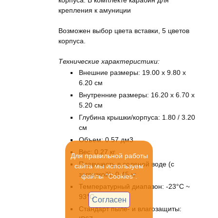
корпуса. В комплекте карабин для
крепления к амуниции
Возможен выбор цвета вставки, 5 цветов
корпуса.
Технические характеристики:
Внешние размеры: 19.00 x 9.80 x
6.20 см
Внутренние размеры: 16.20 x 6.70 x
5.20 см
Глубина крышки/корпуса: 1.80 / 3.20
см
Объем: 0.57 дм3
Вес: 0.27 кг
Для правильной работы
Плавучесть в соленой воде (с
сайта мы используем
загрузкой): 0.45 кг
файлы "Cookies".
Температурный диапазон: -23°C ~
93°C
Согласен
Стандарт пыле- и влагозащиты: