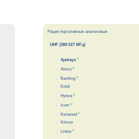
Рации портативные аналоговые
UHF (380-527 МГц)
v
Ajetrays
v
Alinco
v
Baofeng
Entel
v
Hytera
v
Icom
v
Kenwood
Kirisun
v
Linton