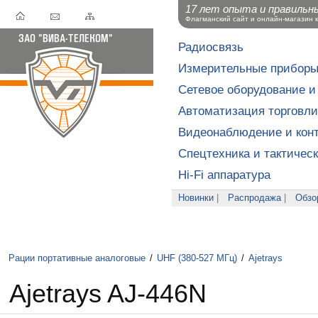
17 лет опыта и правильн
Флагманский сайт и онлайн-магазин 
Радиосвязь
Измерительные прибор
Сетевое оборудование и
Автоматизация торговли
Видеонаблюдение и конт
Спецтехника и тактичес
Hi-Fi аппаратура
Новинки
|
Распродажа
|
Обзо
Рации портативные аналоговые
/
UHF (380-527 МГц)
/
Ajetrays
Ajetrays AJ-446N