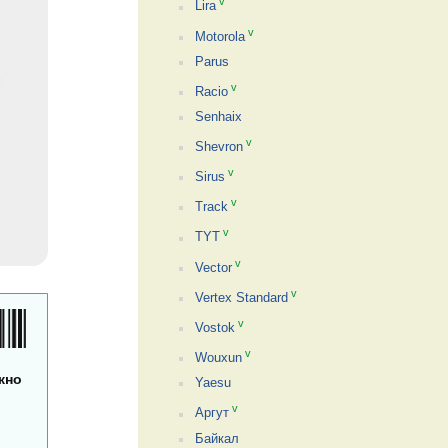
v
Lira
v
Motorola
Parus
v
Racio
Senhaix
v
Shevron
v
Sirus
v
Track
v
TYT
v
Vector
v
Vertex Standard
v
Vostok
v
Wouxun
жно
Yaesu
v
Аргут
Байкал