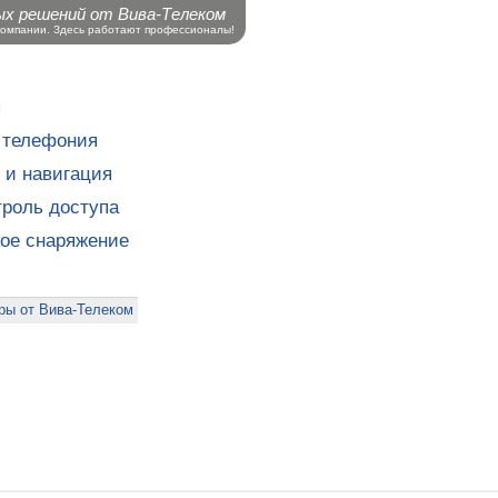
ых решений от Вива-Телеком
компании. Здесь работают профессионалы!
ы
 телефония
 и навигация
роль доступа
кое снаряжение
ры от Вива-Телеком