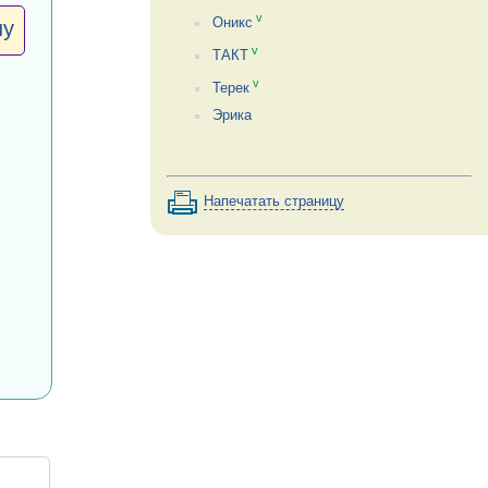
v
Оникс
ну
v
ТАКТ
v
Терек
Эрика
Напечатать страницу