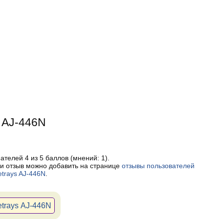
s AJ-446N
пателей
4
из 5 баллов (мнений:
1
).
и отзыв можно добавить на странице
отзывы пользователей
etrays AJ-446N
.
etrays AJ-446N