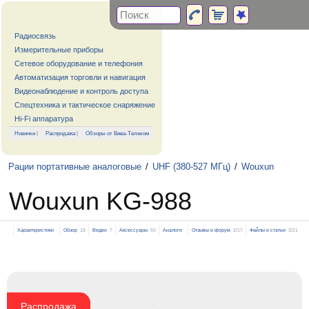
Радиосвязь
Измерительные приборы
Сетевое оборудование и телефония
Автоматизация торговли и навигация
Видеонаблюдение и контроль доступа
Спецтехника и тактическое снаряжение
Hi-Fi аппаратура
Новинки
|
Распродажа
|
Обзоры от Вива-Телеком
Рации портативные аналоговые
/
UHF (380-527 МГц)
/
Wouxun
Wouxun KG-988
Характеристики
Обзор
18
Видео
7
Аксессуары
50
Аналоги
Отзывы и форум
2/17
Файлы и статьи
3/21
Распродажа