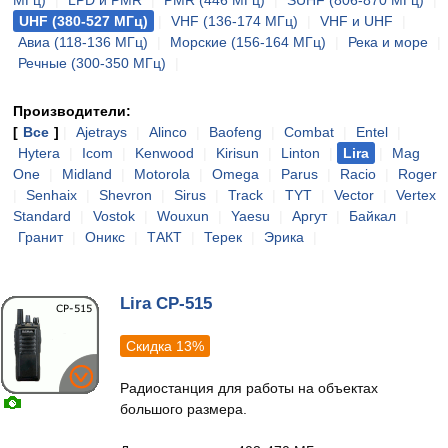
МГц)
|
LPD и PMR
|
PMR (446 МГц)
|
SUHF (806-870 МГц)
|
UHF (380-527 МГц)
|
VHF (136-174 МГц)
|
VHF и UHF
|
Авиа (118-136 МГц)
|
Морские (156-164 МГц)
|
Река и море
|
Речные (300-350 МГц)
|
Производители:
[
Все
]
|
Ajetrays
|
Alinco
|
Baofeng
|
Combat
|
Entel
|
Hytera
|
Icom
|
Kenwood
|
Kirisun
|
Linton
|
Lira
|
Mag
One
|
Midland
|
Motorola
|
Omega
|
Parus
|
Racio
|
Roger
|
Senhaix
|
Shevron
|
Sirus
|
Track
|
TYT
|
Vector
|
Vertex
Standard
|
Vostok
|
Wouxun
|
Yaesu
|
Аргут
|
Байкал
|
Гранит
|
Оникс
|
ТАКТ
|
Терек
|
Эрика
|
Lira CP-515
Скидка 13%
Радиостанция для работы на объектах
большого размера.