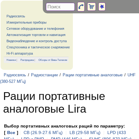
Радиосвязь
Измерительные приборы
Сетевое оборудование и телефония
Автоматизация торговли и навигация
Видеонаблюдение и контроль доступа
Спецтехника и тактическое снаряжение
Hi-Fi аппаратура
Новинки
|
Распродажа
|
Обзоры от Вива-Телеком
Радиосвязь
/
Радиостанции
/
Рации портативные аналоговые
/
UHF
(380-527 МГц)
Рации портативные
аналоговые Lira
Выбор портативных аналоговых раций по параметру:
[
Все
]
|
CB (26.9-27.6 МГц)
|
LB (29-58 МГц)
|
LPD (433