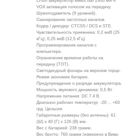
Li-Ion аккумулятор емкостью 2500 мА*ч.
VOX активация голосом на передачу.
Шумоподавитель (9 уровней).
Сканирование частотных каналов.
Кодер / декодер: CTCSS / DCS и STE.
Чувствительность приемника: 0,2 мкВ (25
кГц); 0,25 мкВ (12,5 кГц).
Программирование каналов с
компьютера.
Ограничение времени работы на
передачу (TOT).
Светодиодный фонарь на верхнем торце.
Режим экономии батареи.
Предупреждение о разряде аккумулятора.
Мощность звукового динамика: 0,5 Вт.
Напряжение питания: DC 7.4 В.
Диапазон рабочих температур: -20 ... +60
грд. Цельсия.
Габаритные размеры (без антенны): 61
(Ш) х 40 (Г) х 126 (В) мм.
Вес с батареей: 238 грамм.
Вес брутто: 760 грамм (измерено в Вива-