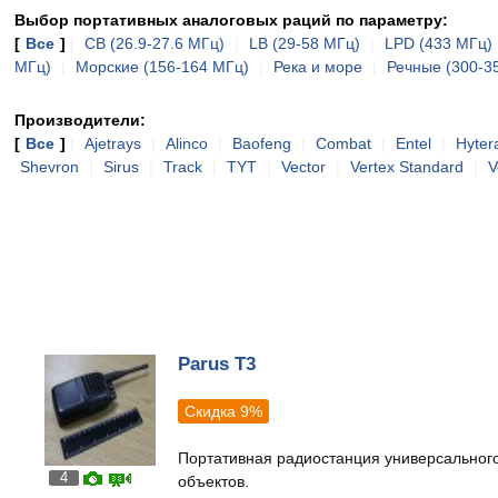
Выбор портативных аналоговых раций по параметру:
[
Все
]
|
CB (26.9-27.6 МГц)
|
LB (29-58 МГц)
|
LPD (433 МГц)
МГц)
|
Морские (156-164 МГц)
|
Река и море
|
Речные (300-3
Производители:
[
Все
]
|
Ajetrays
|
Alinco
|
Baofeng
|
Combat
|
Entel
|
Hyter
Shevron
|
Sirus
|
Track
|
TYT
|
Vector
|
Vertex Standard
|
V
Parus T3
Скидка 9%
Портативная радиостанция универсальног
4
объектов.