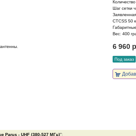
Количество
Шаг сетки ча
Заявленная 
CTCSS 50 к
Габаритные
Вес: 400 г
6 960 
 антенны.
Под заказ
Добави
 Parus - UHF (380-527 МГц)
":