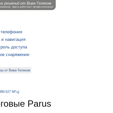
ых решений от Вива-Телеком
компании. Здесь работают профессионалы!
ы
 телефония
 и навигация
роль доступа
кое снаряжение
ры от Вива-Телеком
380-527 МГц)
говые Parus