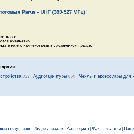
оговые Parus - UHF (380-527 МГц)"
каталога.
яются ежедневно.
мите на его наименовании в сохраненном прайсе.
варами:
стройства
Аудиогарнитуры
Чехлы и аксессуары для 
322
650
вые поступления
|
Лидеры продаж
|
Распродажа
|
Файлы и статьи
|
Пом