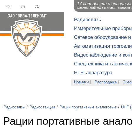
17 лет опыта и правильн
Флагманский сайт и онлайн-магазин 
Радиосвязь
Измерительные прибор
Сетевое оборудование и
Автоматизация торговли
Видеонаблюдение и конт
Спецтехника и тактичес
Hi-Fi аппаратура
Новинки
|
Распродажа
|
Обзо
Радиосвязь
/
Радиостанции
/
Рации портативные аналоговые
/
UHF (
Рации портативные анало