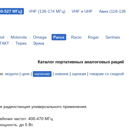
80-527 МГц)
|
VHF (136-174 МГц)
|
VHF и UHF
|
Авиа (118-136
and
|
Motorola
|
Omega
|
Parus
|
Racio
|
Roger
|
Senhaix
|
ТАКТ
|
Терек
|
Эрика
|
Каталог портативных аналоговых раций
по:
модели
|
цене
|
наличию
|
новизне
|
оценкам
|
товарам со скидкой
я радиостанция универсального применения.
абочих частот: 400-470 МГц.
ощность: до 5 Вт.