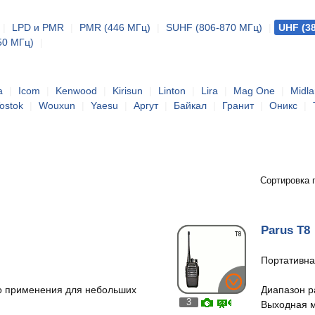
|
LPD и PMR
|
PMR (446 МГц)
|
SUHF (806-870 МГц)
|
UHF (3
50 МГц)
|
a
|
Icom
|
Kenwood
|
Kirisun
|
Linton
|
Lira
|
Mag One
|
Midl
ostok
|
Wouxun
|
Yaesu
|
Аргут
|
Байкал
|
Гранит
|
Оникс
|
Сортировка 
Parus T8
Портативна
о применения для небольших
Диапазон р
3
Выходная м