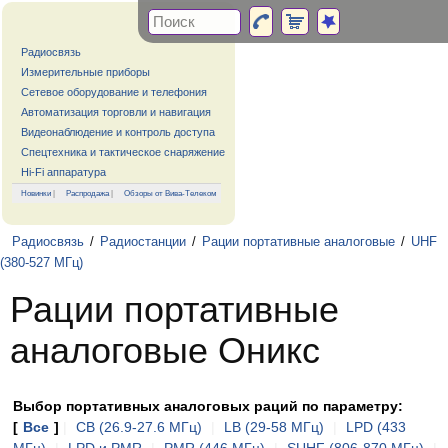
Радиосвязь
Измерительные приборы
Сетевое оборудование и телефония
Автоматизация торговли и навигация
Видеонаблюдение и контроль доступа
Спецтехника и тактическое снаряжение
Hi-Fi аппаратура
Новинки
|
Распродажа
|
Обзоры от Вива-Телеком
Радиосвязь
/
Радиостанции
/
Рации портативные аналоговые
/
UHF
(380-527 МГц)
Рации портативные
аналоговые Оникс
Выбор портативных аналоговых раций по параметру:
[
Все
]
|
CB (26.9-27.6 МГц)
|
LB (29-58 МГц)
|
LPD (433