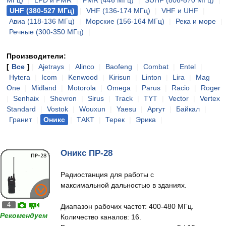
МГц)
|
LPD и PMR
|
PMR (446 МГц)
|
SUHF (806-870 МГц)
|
UHF (380-527 МГц)
|
VHF (136-174 МГц)
|
VHF и UHF
|
Авиа (118-136 МГц)
|
Морские (156-164 МГц)
|
Река и море
|
Речные (300-350 МГц)
|
Производители:
[
Все
]
|
Ajetrays
|
Alinco
|
Baofeng
|
Combat
|
Entel
|
Hytera
|
Icom
|
Kenwood
|
Kirisun
|
Linton
|
Lira
|
Mag
One
|
Midland
|
Motorola
|
Omega
|
Parus
|
Racio
|
Roger
|
Senhaix
|
Shevron
|
Sirus
|
Track
|
TYT
|
Vector
|
Vertex
Standard
|
Vostok
|
Wouxun
|
Yaesu
|
Аргут
|
Байкал
|
Гранит
|
Оникс
|
ТАКТ
|
Терек
|
Эрика
|
Оникс ПР-28
Радиостанция для работы с
максимальной дальностью в зданиях.
4
Диапазон рабочих частот: 400-480 МГц.
Рекомендуем
Количество каналов: 16.