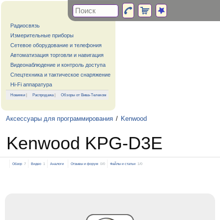
Радиосвязь
Измерительные приборы
Сетевое оборудование и телефония
Автоматизация торговли и навигация
Видеонаблюдение и контроль доступа
Спецтехника и тактическое снаряжение
Hi-Fi аппаратура
Новинки
|
Распродажа
|
Обзоры от Вива-Телеком
Аксессуары для программирования
/
Kenwood
Kenwood KPG-D3E
Обзор
7
Видео
1
Аналоги
Отзывы и форум
0/0
Файлы и статьи
1/0