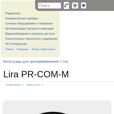
Радиосвязь
Измерительные приборы
Сетевое оборудование и телефония
Автоматизация торговли и навигация
Видеонаблюдение и контроль доступа
Спецтехника и тактическое снаряжение
Hi-Fi аппаратура
Новинки
|
Распродажа
|
Обзоры от Вива-Телеком
Аксессуары для программирования
/
Lira
Lira PR-COM-M
Отзывы и форум
0/0
Файлы и статьи
1/0