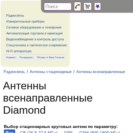
Радиосвязь
Измерительные приборы
Сетевое оборудование и телефония
Автоматизация торговли и навигация
Видеонаблюдение и контроль доступа
Спецтехника и тактическое снаряжение
Hi-Fi аппаратура
Новинки
|
Распродажа
|
Обзоры от Вива-Телеком
Радиосвязь
/
Антенны стационарные
/
Антенны всенаправленные
Антенны
всенаправленные
Diamond
Выбор стационарных круговых антенн по параметру:
Все
|
CB (26.9-27.6 МГц)
|
GPS
|
GSM (900,1800 МГц)
|