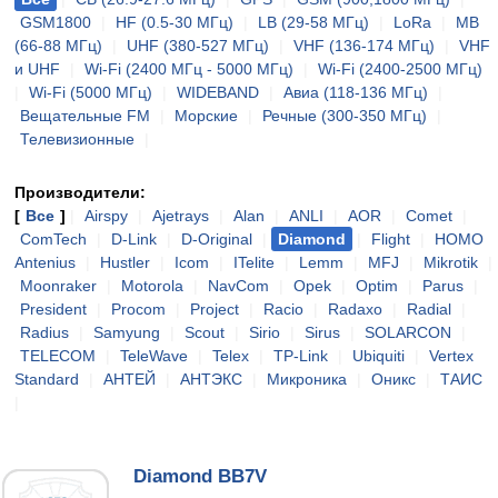
GSM1800
|
HF (0.5-30 МГц)
|
LB (29-58 МГц)
|
LoRa
|
MB
(66-88 МГц)
|
UHF (380-527 МГц)
|
VHF (136-174 МГц)
|
VHF
и UHF
|
Wi-Fi (2400 МГц - 5000 МГц)
|
Wi-Fi (2400-2500 МГц)
|
Wi-Fi (5000 МГц)
|
WIDEBAND
|
Авиа (118-136 МГц)
|
Вещательные FM
|
Морские
|
Речные (300-350 МГц)
|
Телевизионные
|
Производители:
[
Все
]
|
Airspy
|
Ajetrays
|
Alan
|
ANLI
|
AOR
|
Comet
|
ComTech
|
D-Link
|
D-Original
|
Diamond
|
Flight
|
HOMO
Antenius
|
Hustler
|
Icom
|
ITelite
|
Lemm
|
MFJ
|
Mikrotik
|
Moonraker
|
Motorola
|
NavCom
|
Opek
|
Optim
|
Parus
|
President
|
Procom
|
Project
|
Racio
|
Radaxo
|
Radial
|
Radius
|
Samyung
|
Scout
|
Sirio
|
Sirus
|
SOLARCON
|
TELECOM
|
TeleWave
|
Telex
|
TP-Link
|
Ubiquiti
|
Vertex
Standard
|
АНТЕЙ
|
АНТЭКС
|
Микроника
|
Оникс
|
ТАИС
|
Diamond BB7V