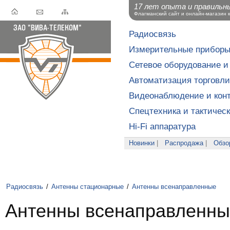
17 лет опыта и правильн
Флагманский сайт и онлайн-магазин 
Радиосвязь
Измерительные прибор
Сетевое оборудование и
Автоматизация торговли
Видеонаблюдение и конт
Спецтехника и тактичес
Hi-Fi аппаратура
Новинки
|
Распродажа
|
Обзо
Радиосвязь
/
Антенны стационарные
/
Антенны всенаправленные
Антенны всенаправленны