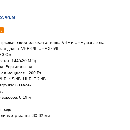
X-50-N
%
ырьевая любительская антенна VHF и UHF диапазона.
кая длина: VHF 6/8, UHF 3x5/8.
50 Ом.
астот: 144/430 МГц.
я: Вертикальная.
ая мощность: 200 Вт.
HF: 4.5 dB, UHF: 7.2 dB.
грузка: 60 м/сек.
м.
вовесов: 0.19 м.
гнездо.
диаметр мачты: 30-62 мм.