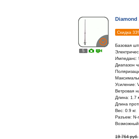
Diamond 
Скидка 33
Базовая шт
5
Электричес
Импеданс: 
Диапазон ч
Поляризаци
Максимальн
Усиление: V
Ветровая на
Длина: 1.7 
Длина проти
Вес: 0.9 кг.
Разъем: N-
Возможный 
19 764 руб.