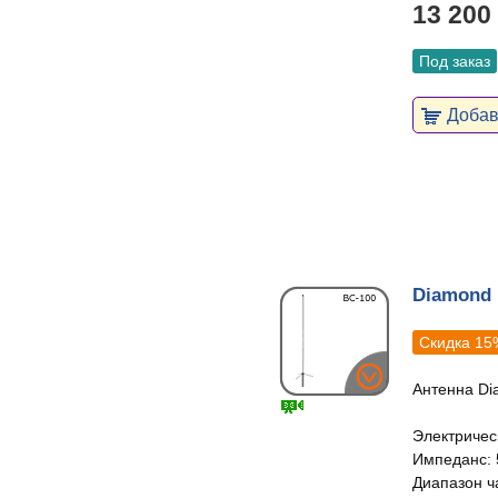
13 200
Под заказ
Добави
Diamond 
Скидка 15
Антенна Di
Электрическ
Импеданс: 
Диапазон ч