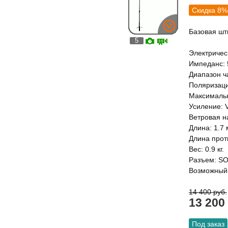
Скидка 8%
Базовая шт
5
Электричес
Импеданс: 
Диапазон ч
Поляризаци
Максимальн
Усиление: V
Ветровая на
Длина: 1.7 
Длина проти
Вес: 0.9 кг.
Разъем: SO
Возможный 
14 400 руб.
13 200
Под заказ