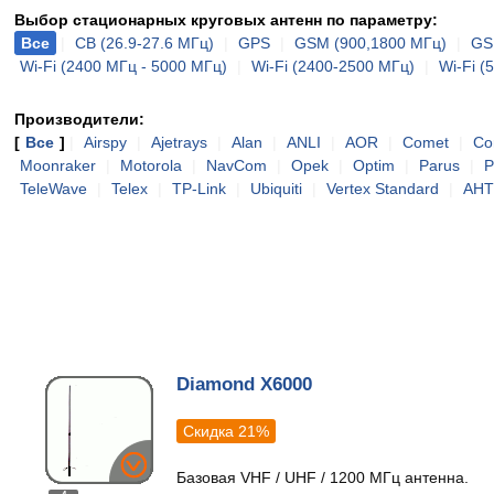
Выбор стационарных круговых антенн по параметру:
Все
|
CB (26.9-27.6 МГц)
|
GPS
|
GSM (900,1800 МГц)
|
GS
Wi-Fi (2400 МГц - 5000 МГц)
|
Wi-Fi (2400-2500 МГц)
|
Wi-Fi (
Производители:
[
Все
]
|
Airspy
|
Ajetrays
|
Alan
|
ANLI
|
AOR
|
Comet
|
Co
Moonraker
|
Motorola
|
NavCom
|
Opek
|
Optim
|
Parus
|
P
TeleWave
|
Telex
|
TP-Link
|
Ubiquiti
|
Vertex Standard
|
АН
Diamond X6000
Скидка 21%
Базовая VHF / UHF / 1200 МГц антенна.