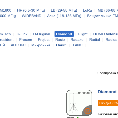
M1800
|
HF (0.5-30 МГц)
|
LB (29-58 МГц)
|
LoRa
|
MB (66-88 
5000 МГц)
|
WIDEBAND
|
Авиа (118-136 МГц)
|
Вещательные FM
mTech
|
D-Link
|
D-Original
|
Diamond
|
Flight
|
HOMO Anteni
resident
|
Procom
|
Project
|
Racio
|
Radaxo
|
Radial
|
Radius
ТЕЙ
|
АНТЭКС
|
Микроника
|
Оникс
|
ТАИС
|
Сортировка 
Diamond
Скидка 8%
Базовая ан