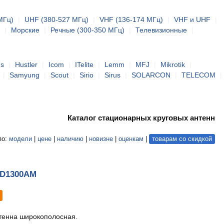
МГц)
|
UHF (380-527 МГц)
|
VHF (136-174 МГц)
|
VHF и UHF
|
|
Морские
|
Речные (300-350 МГц)
|
Телевизионные
|
us
|
Hustler
|
Icom
|
ITelite
|
Lemm
|
MFJ
|
Mikrotik
|
|
Samyung
|
Scout
|
Sirio
|
Sirus
|
SOLARCON
|
TELECOM
|
Каталог стационарных круговых антенн
по:
модели
|
цене
|
наличию
|
новизне
|
оценкам
|
товарам со скидкой
 D1300AM
тенна широкополосная.