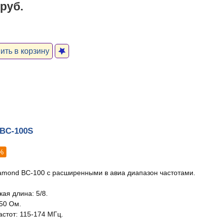
 руб.
ть в корзину
BC-100S
%
amond BC-100 с расширенными в авиа диапазон частотами.
ая длина: 5/8.
50 Ом.
астот: 115-174 МГц.