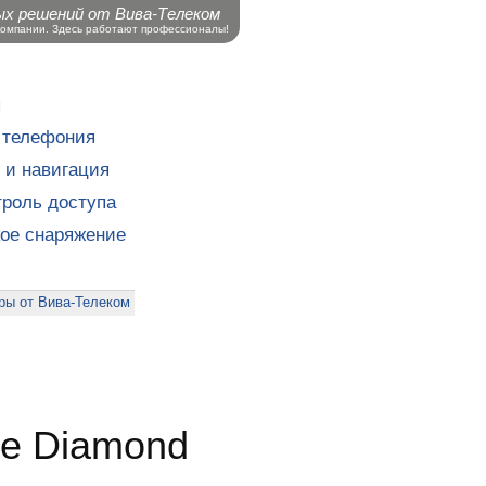
ых решений от Вива-Телеком
компании. Здесь работают профессионалы!
ы
 телефония
 и навигация
роль доступа
кое снаряжение
ры от Вива-Телеком
е Diamond