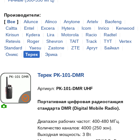
|
Речные (300-350 МГц)
|
Производители:
[
Все
]
|
Ailunce
|
Alinco
|
Anytone
|
Artelv
|
Baofeng
|
Caltta
|
Entel
|
Excera
|
Hytera
|
Icom
|
Inrico
|
Kenwood
|
Kirisun
|
Kydera
|
Lira
|
Motorola
|
Racio
|
Radtel
|
Retevis
|
Roger
|
Shevron
|
TAIT
|
Track
|
TYT
|
Vertex
Standard
|
Yaesu
|
Zastone
|
ZTE
|
Аргут
|
Байкал
|
Оникс
|
Терек
|
Эрика
|
Терек РК-101-DMR
Артикул:
РК-101-DMR UHF
Портативная цифровая радиостанция
стандарта DMR (Digital Mobile Radio).
Диапазон рабочих частот: 400-480 МГц.
Количество каналов: 4000 (250 зон).
Выходная мощность: 3 Вт.