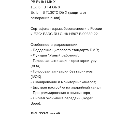
РB Ex ib I Mb X
1Ex ib IIB T4 Gb X
Ex ib IIIB Т130°C Db X (защита от
возгорания пыли).
Сертификат взрывобезопасности в России
и ЕЭС: ЕАЭС RU C-НК.НВ07.В.00689.22.
Особенности радиостанции:
- Поддержка цифрового стандарта DMR;
- Функция "Умный работник";
- Голосовая активация через гарнитуру
(VOX);
- Голосовая активация без гарнитуры
(iVOX);
- Сканирование и мониторинг каналов;
- Быстрая настройка на аварийный канал;
- Программирование с компьютера;
- Сигнал окончания передачи (Roger
Beep).