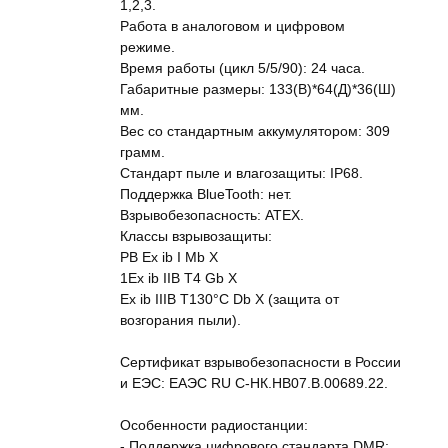
1,2,3.
Работа в аналоговом и цифровом
режиме.
Время работы (цикл 5/5/90): 24 часа.
Габаритные размеры: 133(В)*64(Д)*36(Ш)
мм.
Вес со стандартным аккумулятором: 309
грамм.
Стандарт пыле и влагозащиты: IP68.
Поддержка BlueTooth: нет.
Взрывобезопасность: ATEX.
Классы взрывозащиты:
РB Ex ib I Mb X
1Ex ib IIB T4 Gb X
Ex ib IIIB Т130°C Db X (защита от
возгорания пыли).
Сертификат взрывобезопасности в России
и ЕЭС: ЕАЭС RU C-НК.НВ07.В.00689.22.
Особенности радиостанции:
- Поддержка цифрового стандарта DMR;