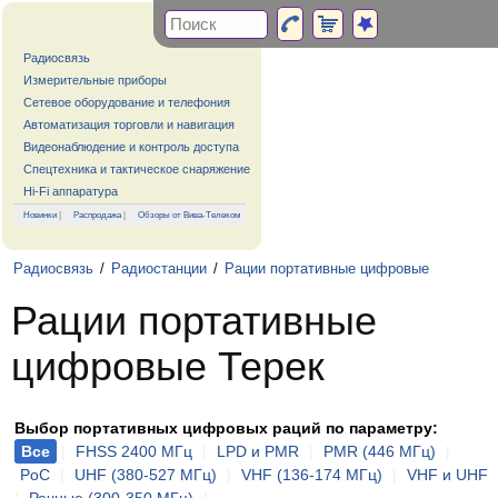
Радиосвязь
Измерительные приборы
Сетевое оборудование и телефония
Автоматизация торговли и навигация
Видеонаблюдение и контроль доступа
Спецтехника и тактическое снаряжение
Hi-Fi аппаратура
Новинки
|
Распродажа
|
Обзоры от Вива-Телеком
Радиосвязь
/
Радиостанции
/
Рации портативные цифровые
Рации портативные
цифровые Терек
Выбор портативных цифровых раций по параметру:
Все
|
FHSS 2400 МГц
|
LPD и PMR
|
PMR (446 МГц)
|
PoC
|
UHF (380-527 МГц)
|
VHF (136-174 МГц)
|
VHF и UHF