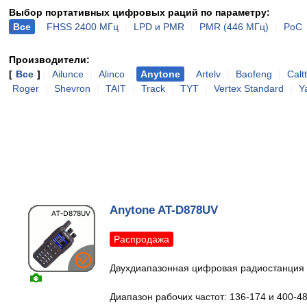
Выбор портативных цифровых раций по параметру:
Все
|
FHSS 2400 МГц
|
LPD и PMR
|
PMR (446 МГц)
|
PoC
Производители:
[
Все
]
|
Ailunce
|
Alinco
|
Anytone
|
Artelv
|
Baofeng
|
Calt
Roger
|
Shevron
|
TAIT
|
Track
|
TYT
|
Vertex Standard
|
Y
Anytone AT-D878UV
Распродажа
Двухдиапазонная цифровая радиостанция
Диапазон рабочих частот: 136-174 и 400-4