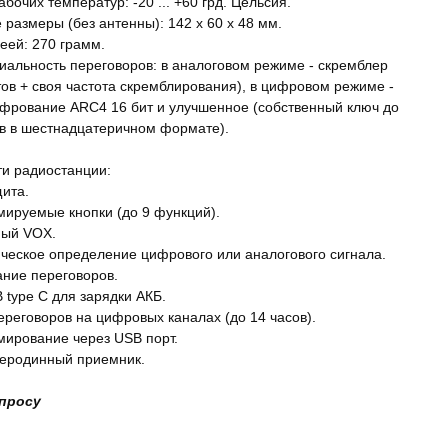
бочих температур: -20 ... +60 грд. Цельсия.
 размеры (без антенны): 142 х 60 х 48 мм.
еей: 270 грамм.
альность переговоров: в аналоговом режиме - скремблер
тов + своя частота скремблирования), в цифровом режиме -
фрование ARC4 16 бит и улучшенное (собственный ключ до
в в шестнадцатеричном формате).
и радиостанции:
щита.
мируемые кнопки (до 9 функций).
ный VOX.
ическое определение цифрового или аналогового сигнала.
ние переговоров.
 type C для зарядки АКБ.
переговоров на цифровых каналах (до 14 часов).
мирование через USB порт.
теродинный приемник.
апросу