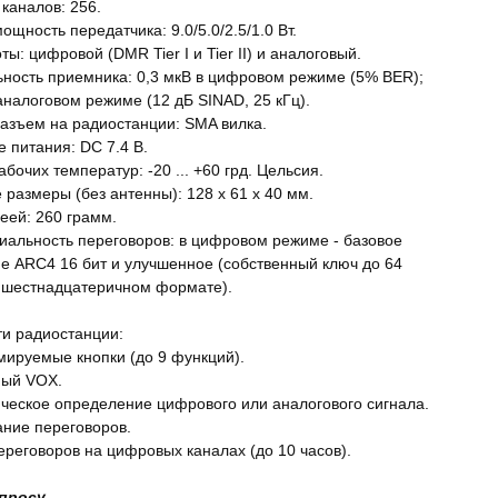
каналов: 256.
щность передатчика: 9.0/5.0/2.5/1.0 Вт.
ы: цифровой (DMR Tier I и Tier II) и аналоговый.
ьность приемника: 0,3 мкВ в цифровом режиме (5% BER);
аналоговом режиме (12 дБ SINAD, 25 кГц).
азъем на радиостанции: SMA вилка.
 питания: DC 7.4 В.
бочих температур: -20 ... +60 грд. Цельсия.
 размеры (без антенны): 128 х 61 х 40 мм.
еей: 260 грамм.
альность переговоров: в цифровом режиме - базовое
 ARC4 16 бит и улучшенное (собственный ключ до 64
 шестнадцатеричном формате).
и радиостанции:
мируемые кнопки (до 9 функций).
ный VOX.
ическое определение цифрового или аналогового сигнала.
ние переговоров.
переговоров на цифровых каналах (до 10 часов).
апросу