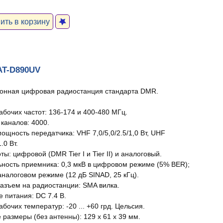
ть в корзину
AT-D890UV
онная цифровая радиостанция стандарта DMR.
абочих частот: 136-174 и 400-480 МГц.
 каналов: 4000.
ощность передатчика: VHF 7,0/5,0/2.5/1,0 Вт, UHF
1.0 Вт.
ы: цифровой (DMR Tier I и Tier II) и аналоговый.
ьность приемника: 0,3 мкВ в цифровом режиме (5% BER);
аналоговом режиме (12 дБ SINAD, 25 кГц).
азъем на радиостанции: SMA вилка.
 питания: DC 7.4 В.
бочих температур: -20 ... +60 грд. Цельсия.
 размеры (без антенны): 129 х 61 х 39 мм.