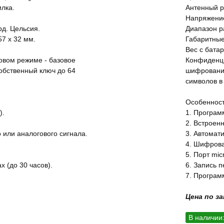
лка.
Антенный р
Напряжение
рд. Цельсия.
Диапазон ра
57 х 32 мм.
Габаритные
Вес с батар
овом режиме - базовое
Конфиденци
обственный ключ до 64
шифрование
символов в
Особенност
).
1. Програм
2. Встроен
 или аналогового сигнала.
3. Автомат
4. Шифрова
5. Порт mic
х (до 30 часов).
6. Запись 
7. Програм
Цена по з
В наличии