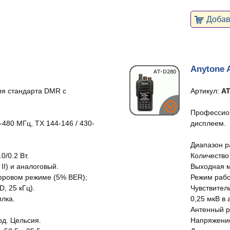
Добави
Anytone 
я стандарта DMR с
Артикул:
AT
Профессио
-480 МГц, TX 144-146 / 430-
дисплеем.
Диапазон р
0/0.2 Вт.
Количество 
II) и аналоговый.
Выходная мо
ифровом режиме (5% BER);
Режим работ
, 25 кГц).
Чувствител
лка.
0,25 мкВ в 
Антенный р
рд. Цельсия.
Напряжение