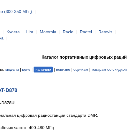
е (300-350 МГц)
|
|
Kydera
|
Lira
|
Motorola
|
Racio
|
Radtel
|
Retevis
|
ка
|
Каталог портативных цифровых раций
по:
модели
|
цене
|
наличию
|
новизне
|
оценкам
|
товарам со скидкой
AT-D878
-D878U
нальная цифровая радиостанция стандарта DMR.
абочих частот: 400-480 МГц.