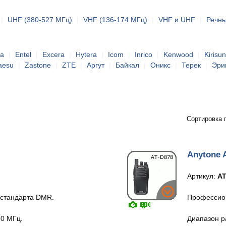
|
UHF (380-527 МГц)
|
VHF (136-174 МГц)
|
VHF и UHF
|
Речны
ta
|
Entel
|
Excera
|
Hytera
|
Icom
|
Inrico
|
Kenwood
|
Kirisun
aesu
|
Zastone
|
ZTE
|
Аргут
|
Байкал
|
Оникс
|
Терек
|
Эри
Сортировка 
Anytone 
Артикул:
AT
 стандарта DMR.
Профессио
80 МГц.
Диапазон р