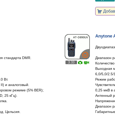
Добави
Anytone 
Двухдиапаз
я стандарта DMR.
Диапазон р
3.33
Количество
Выходная м
6,0/5,0/2.5/
0 Вт.
Режим работ
II) и аналоговый.
Чувствител
ифровом режиме (5% BER);
0,25 мкВ в 
, 25 кГц).
Антенный р
лка.
Напряжение
Диапазон ра
рд. Цельсия.
Габаритные