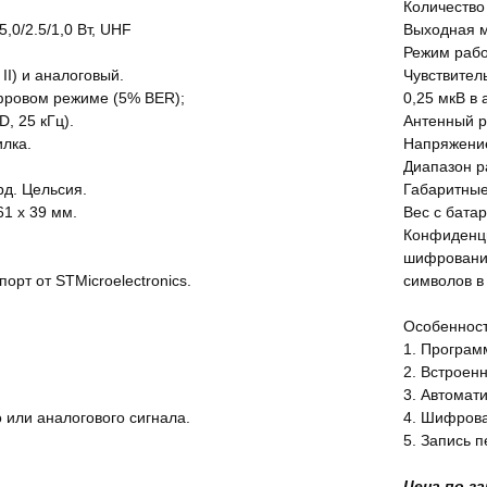
Количество 
,0/2.5/1,0 Вт, UHF
Выходная мо
Режим работ
II) и аналоговый.
Чувствител
ифровом режиме (5% BER);
0,25 мкВ в 
, 25 кГц).
Антенный р
лка.
Напряжение
Диапазон ра
рд. Цельсия.
Габаритные
61 х 39 мм.
Вес с батар
Конфиденци
шифрование
рт от STMicroelectronics.
символов в
Особенност
1. Програм
2. Встроен
3. Автомат
 или аналогового сигнала.
4. Шифрова
5. Запись 
Цена по з