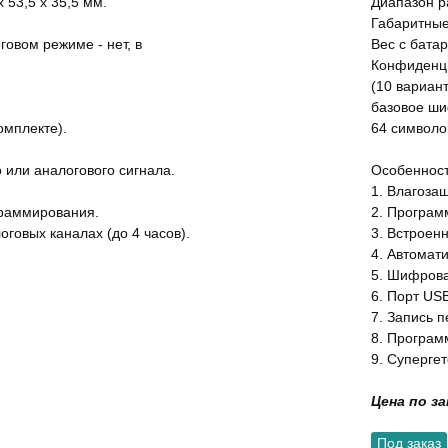
 53,5 х 35,5 мм.
Диапазон ра
Габаритные
овом режиме - нет, в
Вес с батар
Конфиденци
(10 вариан
базовое ши
омплекте).
64 символо
 или аналогового сигнала.
Особенност
1. Влагоза
граммирования.
2. Програм
оговых каналах (до 4 часов).
3. Встроен
4. Автомат
5. Шифрова
6. Порт USB
7. Запись 
8. Програм
9. Суперге
Цена по з
Под заказ