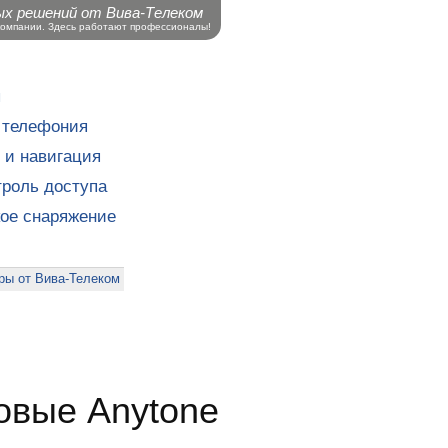
ых решений от Вива-Телеком
компании. Здесь работают профессионалы!
ы
 телефония
 и навигация
роль доступа
кое снаряжение
ры от Вива-Телеком
овые Anytone