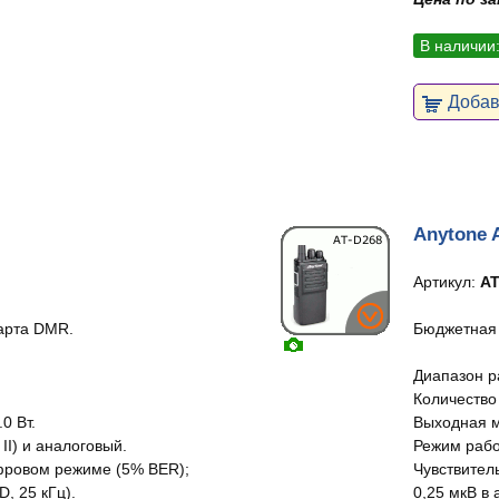
В наличии
Добави
Anytone 
Артикул:
AT
арта DMR.
Бюджетная 
Диапазон р
Количество 
0 Вт.
Выходная мо
II) и аналоговый.
Режим работ
ифровом режиме (5% BER);
Чувствител
, 25 кГц).
0,25 мкВ в 