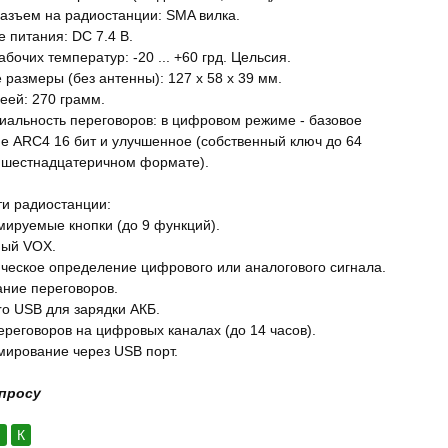
азъем на радиостанции: SMA вилка.
 питания: DC 7.4 В.
бочих температур: -20 ... +60 грд. Цельсия.
 размеры (без антенны): 127 х 58 х 39 мм.
еей: 270 грамм.
альность переговоров: в цифровом режиме - базовое
 ARC4 16 бит и улучшенное (собственный ключ до 64
 шестнадцатеричном формате).
и радиостанции:
мируемые кнопки (до 9 функций).
ный VOX.
ическое определение цифрового или аналогового сигнала.
ние переговоров.
ro USB для зарядки АКБ.
переговоров на цифровых каналах (до 14 часов).
мирование через USB порт.
апросу
:
К