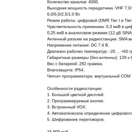
Количество каналов: 4000.
Выходная мощность передатчика: VHF 7,0/5
6,0/5,0/2.5/1.0 Вт.
Режим работы: цифровой (DMR Tier I и Tier 
Чувствительность приемника: 0,3 мкВ в ц
0,25 мкВ в аналоговом режиме (12 дБ SINAD
Антенный разъем на радиостанции: SMA ви
Напряжение питания: DC 7.4 В.
Диапазон рабочих температур: -20 ... +60 г
Габаритные размеры (без антенны): 129 х 
Вес с батареей: 282 грамма.
Влагозащита: IP54.
Чипсет программатора: виртуальный COM по
Особенности радиостанции:
1. Большой цветной дисплей.
2. Программируемые кнопки.
3. Встроенный VOX.
4. Автоматическое определение цифрового
5. Шифрование переговоров.
16 900 руб.