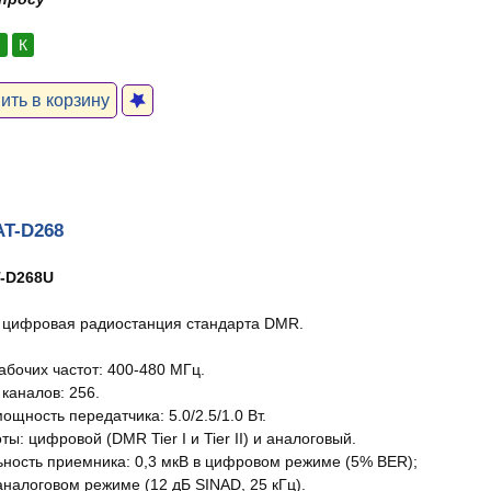
:
К
ть в корзину
AT-D268
-D268U
цифровая радиостанция стандарта DMR.
абочих частот: 400-480 МГц.
каналов: 256.
щность передатчика: 5.0/2.5/1.0 Вт.
ы: цифровой (DMR Tier I и Tier II) и аналоговый.
ьность приемника: 0,3 мкВ в цифровом режиме (5% BER);
аналоговом режиме (12 дБ SINAD, 25 кГц).