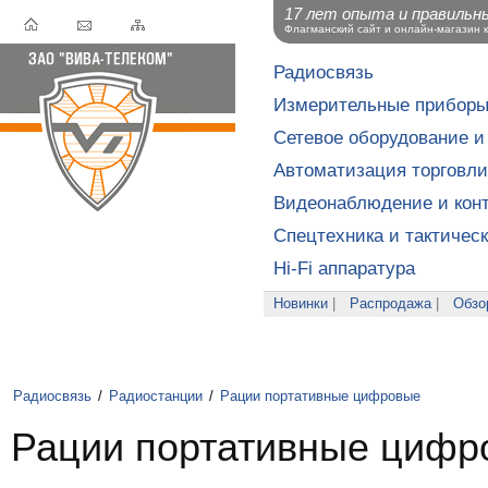
17 лет опыта и правильн
Флагманский сайт и онлайн-магазин 
Радиосвязь
Измерительные прибор
Сетевое оборудование и
Автоматизация торговли
Видеонаблюдение и конт
Спецтехника и тактичес
Hi-Fi аппаратура
Новинки
|
Распродажа
|
Обзо
Радиосвязь
/
Радиостанции
/
Рации портативные цифровые
Рации портативные цифр