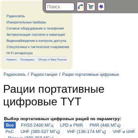
Радиосвязь
Измерительные приборы
Сетевое оборудование и телефония
Автоматизация торговли и навигация
Видеонаблюдение и контроль доступа
Спецтехника и тактическое снаряжение
Hi-Fi аппаратура
Новинки
|
Распродажа
|
Обзоры от Вива-Телеком
Радиосвязь
/
Радиостанции
/
Рации портативные цифровые
Рации портативные
цифровые TYT
Выбор портативных цифровых раций по параметру:
Все
|
FHSS 2400 МГц
|
LPD и PMR
|
PMR (446 МГц)
|
PoC
|
UHF (380-527 МГц)
|
VHF (136-174 МГц)
|
VHF и UHF