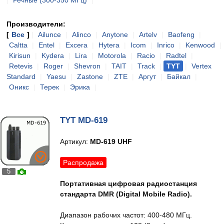
|
Речные (300-350 МГц)
|
Производители:
[
Все
]
|
Ailunce
|
Alinco
|
Anytone
|
Artelv
|
Baofeng
|
Caltta
|
Entel
|
Excera
|
Hytera
|
Icom
|
Inrico
|
Kenwood
|
Kirisun
|
Kydera
|
Lira
|
Motorola
|
Racio
|
Radtel
|
Retevis
|
Roger
|
Shevron
|
TAIT
|
Track
|
TYT
|
Vertex
Standard
|
Yaesu
|
Zastone
|
ZTE
|
Аргут
|
Байкал
|
Оникс
|
Терек
|
Эрика
|
TYT MD-619
Артикул:
MD-619 UHF
Распродажа
5
Портативная цифровая радиостанция
стандарта DMR (Digital Mobile Radio).
Диапазон рабочих частот: 400-480 МГц.