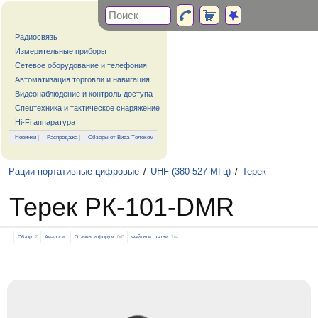
Радиосвязь
Измерительные приборы
Сетевое оборудование и телефония
Автоматизация торговли и навигация
Видеонаблюдение и контроль доступа
Спецтехника и тактическое снаряжение
Hi-Fi аппаратура
Новинки
|
Распродажа
|
Обзоры от Вива-Телеком
Рации портативные цифровые
/
UHF (380-527 МГц)
/
Терек
Терек РК-101-DMR
Обзор
7
Аналоги
Отзывы и форум
0/0
Файлы и статьи
1/4