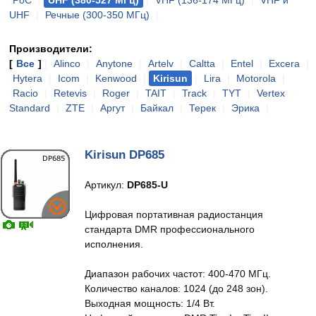
PoC
|
UHF (380-527 МГц)
|
VHF (136-174 МГц)
|
VHF и
UHF
|
Речные (300-350 МГц)
|
Производители:
[
Все
]
|
Alinco
|
Anytone
|
Artelv
|
Caltta
|
Entel
|
Excera
|
Hytera
|
Icom
|
Kenwood
|
Kirisun
|
Lira
|
Motorola
|
Racio
|
Retevis
|
Roger
|
TAIT
|
Track
|
TYT
|
Vertex
Standard
|
ZTE
|
Аргут
|
Байкал
|
Терек
|
Эрика
|
Kirisun DP685
Артикул:
DP685-U
Цифровая портативная радиостанция
стандарта DMR профессионального
исполнения.
Диапазон рабочих частот: 400-470 МГц.
Количество каналов: 1024 (до 248 зон).
Выходная мощность: 1/4 Вт.