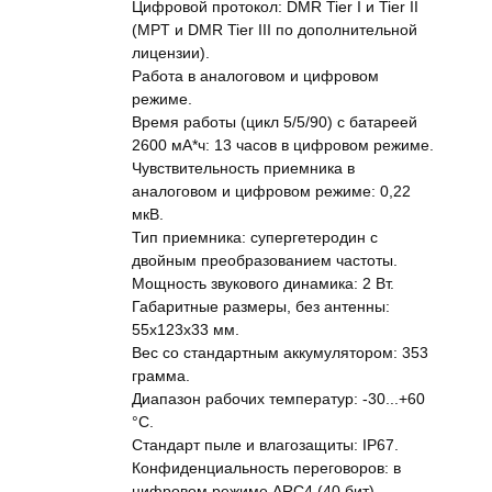
Цифровой протокол: DMR Tier I и Tier II
(MPT и DMR Tier III по дополнительной
лицензии).
Работа в аналоговом и цифровом
режиме.
Время работы (цикл 5/5/90) с батареей
2600 мА*ч: 13 часов в цифровом режиме.
Чувствительность приемника в
аналоговом и цифровом режиме: 0,22
мкВ.
Тип приемника: супергетеродин с
двойным преобразованием частоты.
Мощность звукового динамика: 2 Вт.
Габаритные размеры, без антенны:
55х123х33 мм.
Вес со стандартным аккумулятором: 353
грамма.
Диапазон рабочих температур: -30...+60
°C.
Стандарт пыле и влагозащиты: IP67.
Конфиденциальность переговоров: в
цифровом режиме ARC4 (40 бит).