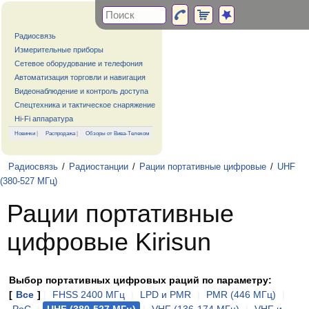
Радиосвязь
Измерительные приборы
Сетевое оборудование и телефония
Автоматизация торговли и навигация
Видеонаблюдение и контроль доступа
Спецтехника и тактическое снаряжение
Hi-Fi аппаратура
Новинки
|
Распродажа
|
Обзоры от Вива-Телеком
Радиосвязь
/
Радиостанции
/
Рации портативные цифровые
/
UHF
(380-527 МГц)
Рации портативные
цифровые Kirisun
Выбор портативных цифровых раций по параметру:
[
Все
]
|
FHSS 2400 МГц
|
LPD и PMR
|
PMR (446 МГц)
|