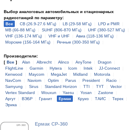
Выбор аналоговых автомобильных и стационарных
радиостанций по параметру:
Все
|
CB (26.9-27.6 МГц)
|
LB (29-58 МГц)
|
LPD и PMR
|
MB (66-88 МГц)
|
SUHF (806-870 МГц)
|
UHF (380-527 МГц)
|
VHF (136-174 МГц)
|
VHF и UHF
|
Авиа (118-136 МГц)
|
Морские (156-164 МГц)
|
Речные (300-350 МГц)
|
Производители:
[
Все
]
|
Alan
|
Albrecht
|
Alinco
|
AnyTone
|
Dragon
|
FlightLine
|
Garmin
|
Hytera
|
Icom
|
Intek
|
JJ-Connect
|
Kenwood
|
Maycom
|
MegaJet
|
Midland
|
Motorola
|
NavCom
|
Naviom
|
Optim
|
Parus
|
President
|
Racio
|
Samyung
|
Sirus
|
Standard Horizon
|
TTI
|
TYT
|
Vector
|
Vertex Standard
|
Wouxun
|
Yaesu
|
Yosan
|
Zastone
|
Аргут
|
ВЭБР
|
Гранит
|
Ермак
|
Круиз
|
ТАИС
|
Терек
|
Эрика
|
Ермак СР-360